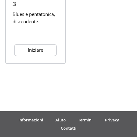
3
Français
Blues e pentatonica,
discendente.
한국어
Iniziare
हिन्दी
Italiano
日本語
Polski
Informazioni
Aiuto
Termini
Privacy
Contatti
Português