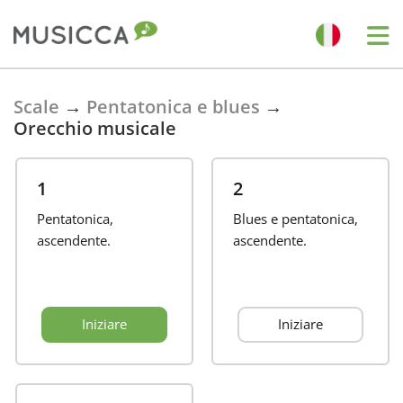
Bahasa Indonesia
Scale
→
Pentatonica e blues
→
Orecchio musicale
Български
1
2
Dansk
Pentatonica,
Blues e pentatonica,
ascendente.
ascendente.
Deutsch
Iniziare
Iniziare
English
Español