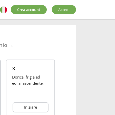
Crea account
Accedi
hio
→
3
Dorica, frigia ed
eolia, ascendente.
Iniziare