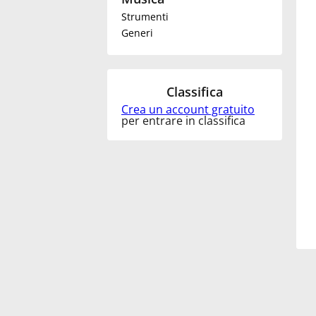
Strumenti
Français
Generi
한국어
Classifica
Crea un account gratuito
हिन्दी
per entrare in classifica
Italiano
日本語
Polski
Português