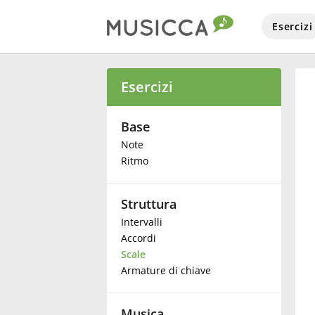
Esercizi
Bahasa Indonesia
Esercizi
Български
Base
Note
Ritmo
Dansk
Struttura
Deutsch
Intervalli
Accordi
English
Scale
Armature di chiave
Español
Musica