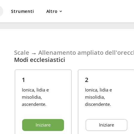
Strumenti
Altro
Scale
→
Allenamento ampliato dell'orecc
Modi ecclesiastici
1
2
Ionica, lidia e
Ionica, lidia e
misolidia,
misolidia,
ascendente.
discendente.
Iniziare
Iniziare