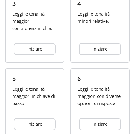
3
4
Français
Leggi le tonalità
Leggi le tonalità
maggiori
minori relative.
con
3 diesis in chiave.
한국어
Iniziare
Iniziare
हिन्दी
Italiano
5
6
Leggi le tonalità
日本語
Leggi le tonalità
maggiori in chiave di
maggiori con diverse
basso.
opzioni di risposta.
Polski
Iniziare
Iniziare
Português