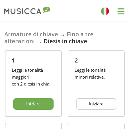
Bahasa Indonesia
Armature di chiave
→
Fino a tre
alterazioni
→
Diesis in chiave
Български
1
2
Dansk
Leggi le tonalità
Leggi le tonalità
maggiori
minori relative.
con
2 diesis in chiave.
Deutsch
Iniziare
Iniziare
English
Español