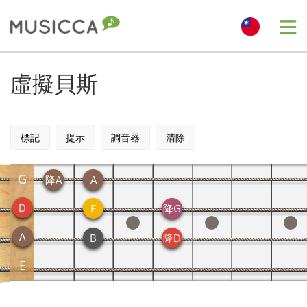
Me
Bahasa Indonesia
虛擬貝斯
Български
標記
提示
調音器
清除
Dansk
G
降A
A
Deutsch
D
E
降G
A
B
降D
English
E
Español