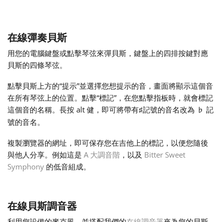
Français
在線彈奏貝斯
한국어
用您的電腦鍵盤或點擊琴弦來彈貝斯，鍵盤上的四排按鍵對應
貝斯的四條琴弦。
हिन्दी
點擊貝斯上方的“提示”並選擇您想提示的音，畫面將顯示這個音
在所有琴弦上的位置。點擊“標記”，在您點擊指板時，就會標記
這個音的名稱。長按 alt 健，即可將帶有
記號的音名改為
記
♯
♭
Italiano
號的音名。
複製瀏覽器的網址，即可保存您在吉他上的標記，以便您隨後
日本語
與他人分享。例如這是
A 大調音階
，以及
Bitter Sweet
Symphony
的低音組成。
Polski
在線貝斯調音器
Português
利用您設備的麥克風，並搭配我們的
在線調音器
來為您的貝斯