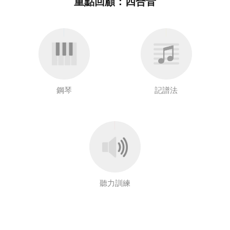
重點回顧：四合音
鋼琴
記譜法
聽力訓練