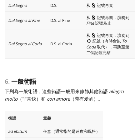
Dal Segno
D.S.
从
記號再奏
从
記號再奏，演奏到
Dal Segno al Fine
D.S. al Fine
Fine
記號為止
从
記號再奏，演奏到
記號（有時會以
To
Dal Segno al Coda
D.S. al Coda
Coda
取代），再跳至第
二個記號完結
6.
一般術語
下列為一般術語，這些術語一般用來修飾其他術語
allegro
molto
（非常快）和
con amore
（帶有愛的）。
術語
意義
ad libitum
任意（通常指的是速度和風格）