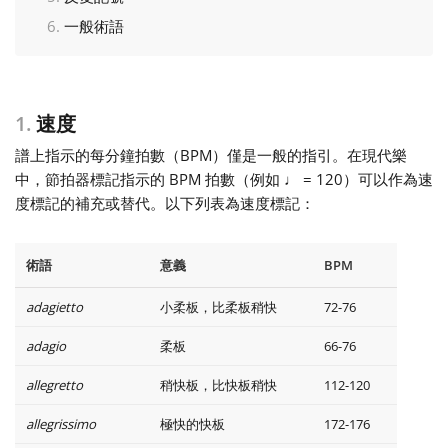
一般術語
Français
한국어
1.
速度
譜上指示的每分鐘拍數（BPM）僅是一般的指引。在現代樂
हिन्दी
中，節拍器標記指示的 BPM 拍數（例如 ♩ = 120）可以作為速
度標記的補充或替代。以下列表為速度標記：
Italiano
術語
意義
BPM
日本語
adagietto
小柔板，比柔板稍快
72-76
adagio
柔板
66-76
Polski
allegretto
稍快板，比快板稍快
112-120
allegrissimo
極快的快板
172-176
Português