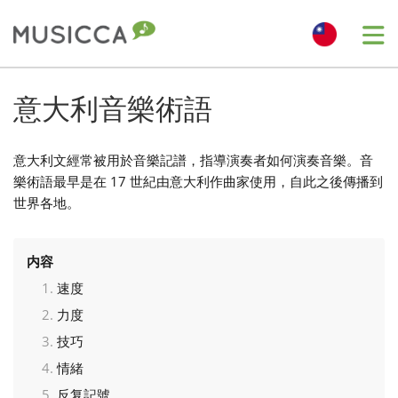
Me
Bahasa Indonesia
意大利音樂術語
Български
意大利文經常被用於音樂記譜，指導演奏者如何演奏音樂。音
樂術語最早是在 17 世紀由意大利作曲家使用，自此之後傳播到
世界各地。
Dansk
内容
Deutsch
速度
力度
English
技巧
情緒
Español
反复記號