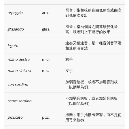
琶音；指和弦的音由低到高或由高
arpeggio
arp.
到低依次奏出
滑音；指兩個音之間連續變化音
glissando
gliss.
高，以達到上下運行的效果
連奏又稱連音，是一種音與音平滑
legato
相連的演奏法
mano destra
m.d.
右手
mano sinistra
m.s.
左手
加弱音踏板，或者不加延音踏板
con sordino
（以鋼琴為例）
不加弱音踏板，或者加延音踏板
senza sordino
（以鋼琴為例）
撥奏；用手指撥出聲響，而不是使
pizzicato
pizz.
用弓來拉奏