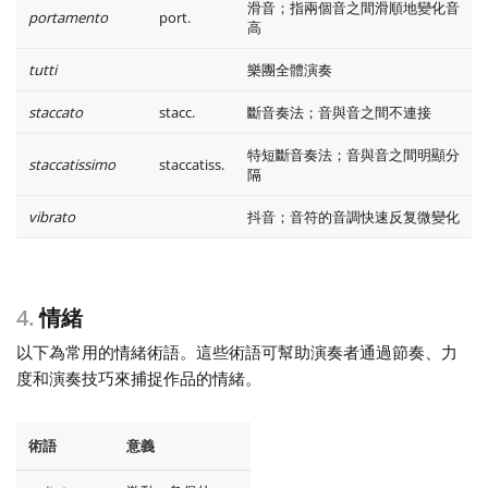
滑音；指兩個音之間滑順地變化音
portamento
port.
高
tutti
樂團全體演奏
staccato
stacc.
斷音奏法；音與音之間不連接
特短斷音奏法；音與音之間明顯分
staccatissimo
staccatiss.
隔
vibrato
抖音；音符的音調快速反复微變化
4.
情緒
以下為常用的情緒術語。這些術語可幫助演奏者通過節奏、力
度和演奏技巧來捕捉作品的情緒。
術語
意義