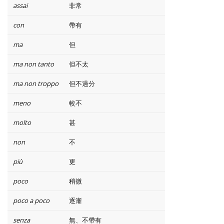
assai
非常
con
帶有
ma
但
ma non tanto
但不太
ma non troppo
但不過分
meno
較不
molto
甚
non
不
più
更
poco
稍微
poco a poco
逐漸
senza
無、不帶有