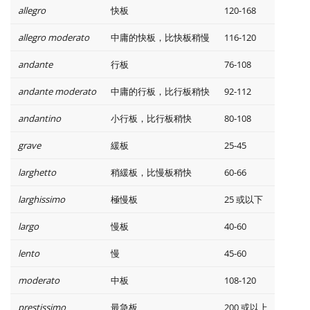
allegro
快板
120-168
Русский
allegro moderato
中庸的快板，比快板稍慢
116-120
andante
行板
76-108
Svenska
andante moderato
中庸的行板，比行板稍快
92-112
Tiếng Việt
andantino
小行板，比行板稍快
80-108
grave
緩板
25-45
Türkçe
larghetto
稍緩板，比慢板稍快
60-66
larghissimo
極慢板
25 或以下
Українська
largo
慢板
40-60
简体中文
lento
慢
45-60
moderato
中板
108-120
繁體中文
prestissimo
最急板
200 或以上