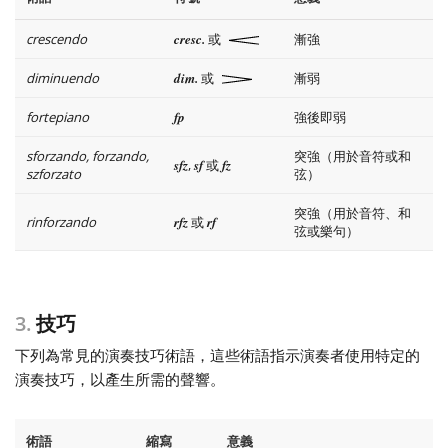
crescendo
cresc.
或
漸強
diminuendo
dim.
或
漸弱
fortepiano
fp
強後即弱
sforzando, forzando,
突強（用於音符或和
sfz
,
sf
或
fz
szforzato
弦）
突強（用於音符、和
rinforzando
rfz
或
rf
弦或樂句）
3.
技巧
下列為常見的演奏技巧術語，這些術語指示演奏者使用特定的
演奏技巧，以產生所需的聲響。
術語
縮寫
意義