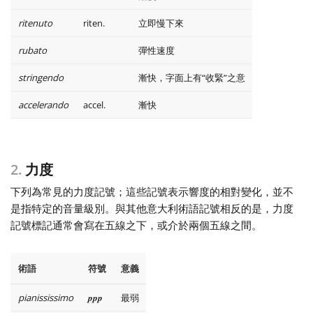
ritenuto
riten.
立即慢下來
rubato
彈性速度
stringendo
漸快，字面上有“收緊”之意
accelerando
accel.
漸快
2.
力度
下列為常見的力度記號；這些記號表示響度的相對變化，並不
是指特定的音量級別。與其他意大利術語記號相反的是，力度
記號標記通常會寫在五線之下，或介於兩個五線之間。
術語
符號
意義
pianississimo
ppp
最弱