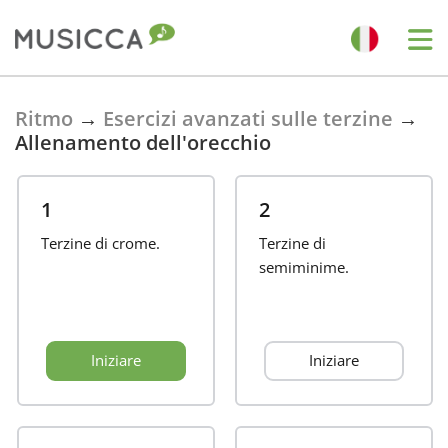
Bahasa Indonesia
Ritmo
→
Esercizi avanzati sulle terzine
→
Allenamento dell'orecchio
Български
1
2
Dansk
Terzine di crome.
Terzine di
semiminime.
Deutsch
Iniziare
Iniziare
English
Español