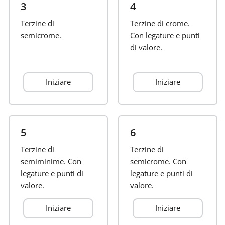
3
4
Français
Terzine di
Terzine di crome.
semicrome.
Con legature e punti
di valore.
한국어
Iniziare
Iniziare
हिन्दी
Italiano
5
6
Terzine di
日本語
Terzine di
semiminime. Con
semicrome. Con
legature e punti di
legature e punti di
Polski
valore.
valore.
Iniziare
Iniziare
Português