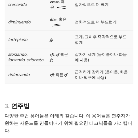
cresc.
혹
crescendo
점차적으로 더 크게
은
dim.
혹은
diminuendo
점차적으로 더 부드럽게
크게, 그이후 즉각적으로 부드
fortepiano
fp
럽게
sforzando,
sfz
,
sf
혹은
갑자기 세게 (음이름이나 화음
forzando, szforzato
fz
에 사용)
급격하게 강하게 (음이름, 화음
rinforzando
rfz
혹은
rf
이나 악구에 사용)
3.
연주법
다양한 주법 용어들은 아래와 같습니다. 이 용어들은 연주자가
원하는 사운드를 만들어내기 위해 필요한 테크닉들을 가리킵니
다.