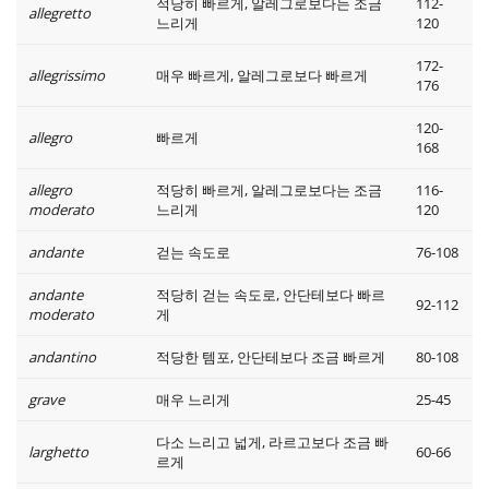
적당히 빠르게, 알레그로보다는 조금
112-
allegretto
느리게
120
Русский
172-
allegrissimo
매우 빠르게, 알레그로보다 빠르게
176
Svenska
120-
allegro
빠르게
168
Tiếng Việt
allegro
적당히 빠르게, 알레그로보다는 조금
116-
moderato
느리게
120
andante
걷는 속도로
76-108
Türkçe
andante
적당히 걷는 속도로, 안단테보다 빠르
92-112
moderato
게
Українська
andantino
적당한 템포, 안단테보다 조금 빠르게
80-108
简体中文
grave
매우 느리게
25-45
다소 느리고 넓게, 라르고보다 조금 빠
larghetto
60-66
르게
繁體中文