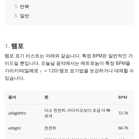
반복
Français
일반
한국어
1.
템포
हिन्दी
템포 표기 리스트는 아래와 같습니다. 특정 BPM은 일반적인 가
이드일 뿐입니다. 오늘날 음악에서는 메트로놈이 특정 BPM을
가리키며(일례로
♩= 120
) 템포 표기법을 보강하거나 대체할 수
Italiano
있습니다.
日本語
용어
뜻
BPM
다소 천천히, 아다지오보다 조금 더 빠
Polski
adagietto
72-76
르게
adagio
천천히
66-76
Português