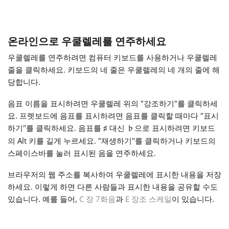
Français
온라인으로 우쿨렐레를 연주하세요
한국어
우쿨렐레를 연주하려면 컴퓨터 키보드를 사용하거나 우쿨렐레
줄을 클릭하세요. 키보드의 네 줄은 우쿨렐레의 네 개의 줄에 해
당합니다.
हिन्दी
음표 이름을 표시하려면 우쿨렐레 위의 "강조하기"를 클릭하세
요. 프렛보드에 음표를 표시하려면 음표를 클릭할 때마다 "표시
Italiano
하기"를 클릭하세요. 음표를
대신
으로 표시하려면 키보드
♯
♭
의 Alt 키를 길게 누르세요. "재생하기"를 클릭하거나 키보드의
日本語
스페이스바를 눌러 표시된 음을 연주하세요.
브라우저의 웹 주소를 복사하여 우쿨렐레에 표시한 내용을 저장
Polski
하세요. 이렇게 하면 다른 사람들과 표시한 내용을 공유할 수도
있습니다. 예를 들어,
C 장 7화음
과
E 장조 스케일
이 있습니다.
Português