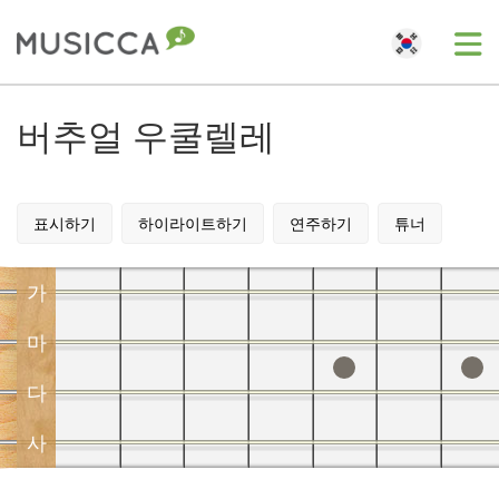
Me
Bahasa Indonesia
버추얼 우쿨렐레
Български
표시하기
하이라이트하기
연주하기
튜너
Dansk
가
Deutsch
마
다
English
사
Español