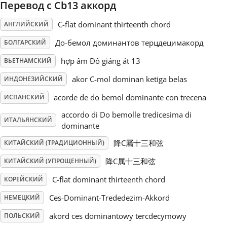
Перевод с Cb13 аккорд
Русский
C-flat dominant thirteenth chord
АНГЛИЙСКИЙ
До-бемол доминантов терцдецимакорд
БОЛГАРСКИЙ
Svenska
hợp âm Đô giáng át 13
ВЬЕТНАМСКИЙ
akor C-mol dominan ketiga belas
ИНДОНЕЗИЙСКИЙ
Tiếng Việt
acorde de do bemol dominante con trecena
ИСПАНСКИЙ
accordo di Do bemolle tredicesima di
Türkçe
ИТАЛЬЯНСКИЙ
dominante
降C屬十三和弦
КИТАЙСКИЙ (ТРАДИЦИОННЫЙ)
Українська
降C属十三和弦
КИТАЙСКИЙ (УПРОЩЕННЫЙ)
C-flat dominant thirteenth chord
КОРЕЙСКИЙ
简体中文
Ces-Dominant-Trededezim-Akkord
НЕМЕЦКИЙ
繁體中文
akord ces dominantowy tercdecymowy
ПОЛЬСКИЙ