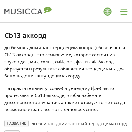
Me
Bahasa Indonesia
Cb13 аккорд
до-бемоль-доминанттерцдецимаккорд
(обозначается
Български
Cb13-аккорд) – это семизвучие, которое состоит из
звуков до
♭
, ми
♭
, соль
♭
, си
♭
♭
, ре
♭
, фа
♭
и ля
♭
. Аккорд
Dansk
образуется в результате добавления терцдецимы к до-
бемоль-доминантундецимаккорду.
Deutsch
На практике квинту (соль
♭
) и ундециму (фа
♭
) часто
пропускают в Cb13-аккорде, чтобы избежать
диссонансного звучания, а также потому, что не всегда
English
возможно играть все ноты одновременно.
до-бемоль-доминантный терцдецимаккорд
НАЗВАНИЕ
Español