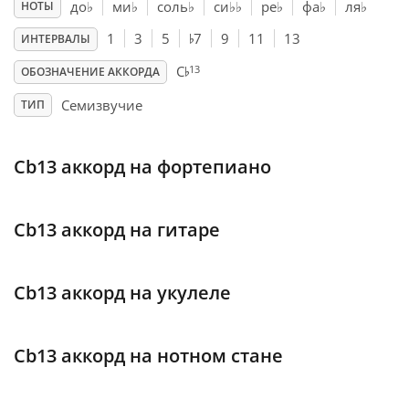
до
♭
ми
♭
соль
♭
си
♭
♭
ре
♭
фа
♭
ля
♭
НОТЫ
♭
Français
1
3
5
7
9
11
13
ИНТЕРВАЛЫ
♭
13
C
ОБОЗНАЧЕНИЕ АККОРДА
한국어
Семизвучие
ТИП
हिन्दी
Cb13 аккорд на фортепиано
Italiano
Cb13 аккорд на гитаре
日本語
Cb13 аккорд на укулеле
Polski
Cb13 аккорд на нотном стане
Português