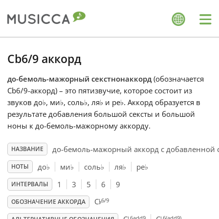
Me
Bahasa Indonesia
Cb6/9 аккорд
до-бемоль-мажорный секстнонаккорд
(обозначается
Български
Cb6/9-аккорд) – это пятизвучие, которое состоит из
звуков до
♭
, ми
♭
, соль
♭
, ля
♭
и ре
♭
. Аккорд образуется в
Dansk
результате добавления большой сексты и большой
ноны к до-бемоль-мажорному аккорду.
Deutsch
до-бемоль-мажорный аккорд с добавленной 
НАЗВАНИЕ
до
♭
ми
♭
соль
♭
ля
♭
ре
♭
НОТЫ
English
1
3
5
6
9
ИНТЕРВАЛЫ
♭
6/9
C
ОБОЗНАЧЕНИЕ АККОРДА
Español
6add9
6(add9)