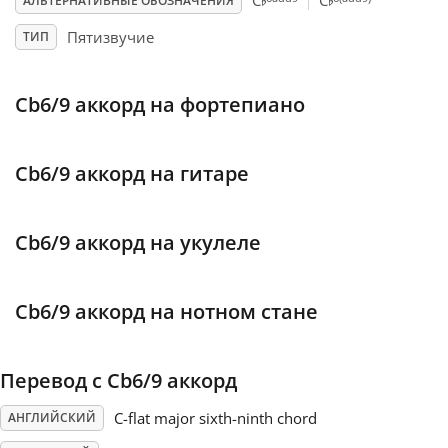
♭
♭
C
C
АЛЬТЕРНАТИВНЫЕ ОБОЗНАЧЕНИЯ
Пятизвучие
ТИП
Français
Cb6/9 аккорд на фортепиано
한국어
हिन्दी
Cb6/9 аккорд на гитаре
Italiano
Cb6/9 аккорд на укулеле
日本語
Cb6/9 аккорд на нотном стане
Polski
Перевод с Cb6/9 аккорд
C-flat major sixth-ninth chord
АНГЛИЙСКИЙ
Português