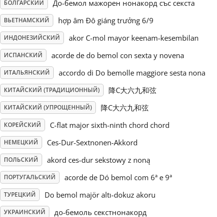
До-бемол мажорен нонакорд със секста
БОЛГАРСКИЙ
Русский
hợp âm Đô giáng trưởng 6/9
ВЬЕТНАМСКИЙ
akor C-mol mayor keenam-kesembilan
ИНДОНЕЗИЙСКИЙ
Svenska
acorde de do bemol con sexta y novena
ИСПАНСКИЙ
accordo di Do bemolle maggiore sesta nona
ИТАЛЬЯНСКИЙ
Tiếng Việt
降C大六九和弦
КИТАЙСКИЙ (ТРАДИЦИОННЫЙ)
降C大六九和弦
КИТАЙСКИЙ (УПРОЩЕННЫЙ)
Türkçe
C-flat major sixth-ninth chord chord
КОРЕЙСКИЙ
Ces-Dur-Sextnonen-Akkord
НЕМЕЦКИЙ
Українська
akord ces-dur sekstowy z noną
ПОЛЬСКИЙ
简体中文
acorde de Dó bemol com 6ª e 9ª
ПОРТУГАЛЬСКИЙ
Do bemol majör altı-dokuz akoru
ТУРЕЦКИЙ
繁體中文
до-бемоль секстнонакорд
УКРАИНСКИЙ