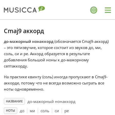
Me
Bahasa Indonesia
Cmaj9 аккорд
до-мажорный нонаккорд
(обозначается Cmaj9-аккорд)
Български
– это пятизвучие, которое состоит из звуков до, ми,
соль, си и ре. Аккорд образуется в результате
Dansk
добавления большой ноны к до-мажорному
септаккорду.
Deutsch
На практике квинту (соль) иногда пропускают в Cmaj9-
аккорде, потому что не всегда возможно сыграть все
ноты одновременно.
English
до-мажорный нонаккорд
НАЗВАНИЕ
Español
до
ми
соль
си
ре
НОТЫ