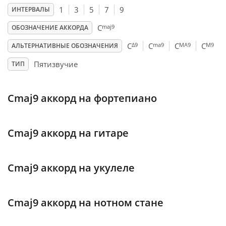
1
3
5
7
9
ИНТЕРВАЛЫ
Français
maj9
C
ОБОЗНАЧЕНИЕ АККОРДА
Δ9
ma9
MA9
M9
C
C
C
C
АЛЬТЕРНАТИВНЫЕ ОБОЗНАЧЕНИЯ
한국어
Пятизвучие
ТИП
हिन्दी
Cmaj9 аккорд на фортепиано
Italiano
Cmaj9 аккорд на гитаре
日本語
Cmaj9 аккорд на укулеле
Polski
Cmaj9 аккорд на нотном стане
Português