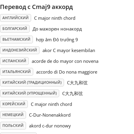
Перевод с Cmaj9 аккорд
Русский
C major ninth chord
АНГЛИЙСКИЙ
До мажорен нонакорд
БОЛГАРСКИЙ
Svenska
hợp âm Đô trưởng 9
ВЬЕТНАМСКИЙ
akor C mayor kesembilan
Tiếng Việt
ИНДОНЕЗИЙСКИЙ
acorde de do mayor con novena
ИСПАНСКИЙ
Türkçe
accordo di Do nona maggiore
ИТАЛЬЯНСКИЙ
C大九和弦
КИТАЙСКИЙ (ТРАДИЦИОННЫЙ)
Українська
C大九和弦
КИТАЙСКИЙ (УПРОЩЕННЫЙ)
C major ninth chord
КОРЕЙСКИЙ
简体中文
C-Dur-Nonenakkord
НЕМЕЦКИЙ
akord c-dur nonowy
ПОЛЬСКИЙ
繁體中文