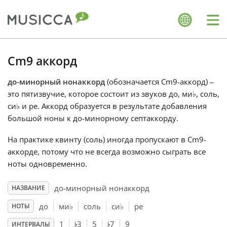
Me
Bahasa Indonesia
Cm9 аккорд
до-минорный нонаккорд
(обозначается Cm9-аккорд) –
Български
это пятизвучие, которое состоит из звуков до, ми
♭
, соль,
си
♭
и ре. Аккорд образуется в результате добавления
Dansk
большой ноны к до-минорному септаккорду.
На практике квинту (соль) иногда пропускают в Cm9-
Deutsch
аккорде, потому что не всегда возможно сыграть все
ноты одновременно.
English
до-минорный нонаккорд
НАЗВАНИЕ
до
ми
♭
соль
си
♭
ре
НОТЫ
♭
♭
Español
1
3
5
7
9
ИНТЕРВАЛЫ