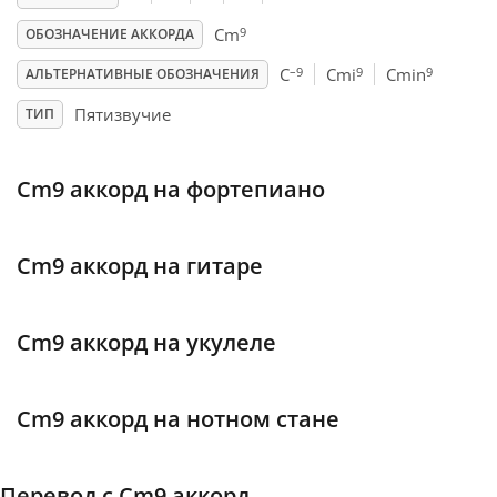
9
Cm
ОБОЗНАЧЕНИЕ АККОРДА
Français
–9
9
9
C
Cmi
Cmin
АЛЬТЕРНАТИВНЫЕ ОБОЗНАЧЕНИЯ
Пятизвучие
ТИП
한국어
Cm9 аккорд на фортепиано
हिन्दी
Italiano
Cm9 аккорд на гитаре
日本語
Cm9 аккорд на укулеле
Polski
Cm9 аккорд на нотном стане
Português
Перевод с Cm9 аккорд