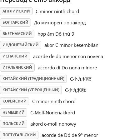
C minor ninth chord
АНГЛИЙСКИЙ
Русский
До минорен нонакорд
БОЛГАРСКИЙ
Svenska
hợp âm Đô thứ 9
ВЬЕТНАМСКИЙ
akor C minor kesembilan
ИНДОНЕЗИЙСКИЙ
Tiếng Việt
acorde de do menor con novena
ИСПАНСКИЙ
accordo di Do nona minore
ИТАЛЬЯНСКИЙ
Türkçe
C小九和弦
КИТАЙСКИЙ (ТРАДИЦИОННЫЙ)
C小九和弦
КИТАЙСКИЙ (УПРОЩЕННЫЙ)
Українська
C minor ninth chord
КОРЕЙСКИЙ
C-Moll-Nonenakkord
简体中文
НЕМЕЦКИЙ
akord c-moll nonowy
ПОЛЬСКИЙ
繁體中文
acorde de Dó de 9ª menor
ПОРТУГАЛЬСКИЙ