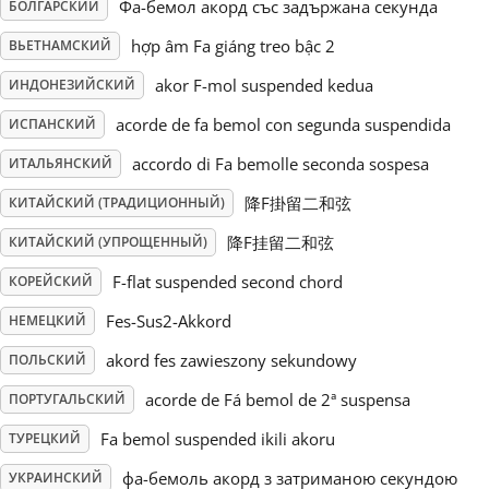
Фа-бемол акорд със задържана секунда
БОЛГАРСКИЙ
Русский
hợp âm Fa giáng treo bậc 2
ВЬЕТНАМСКИЙ
akor F-mol suspended kedua
ИНДОНЕЗИЙСКИЙ
Svenska
acorde de fa bemol con segunda suspendida
ИСПАНСКИЙ
accordo di Fa bemolle seconda sospesa
ИТАЛЬЯНСКИЙ
Tiếng Việt
降F掛留二和弦
КИТАЙСКИЙ (ТРАДИЦИОННЫЙ)
降F挂留二和弦
КИТАЙСКИЙ (УПРОЩЕННЫЙ)
Türkçe
F-flat suspended second chord
КОРЕЙСКИЙ
Fes-Sus2-Akkord
НЕМЕЦКИЙ
Українська
akord fes zawieszony sekundowy
ПОЛЬСКИЙ
简体中文
acorde de Fá bemol de 2ª suspensa
ПОРТУГАЛЬСКИЙ
Fa bemol suspended ikili akoru
ТУРЕЦКИЙ
繁體中文
фа-бемоль акорд з затриманою секундою
УКРАИНСКИЙ