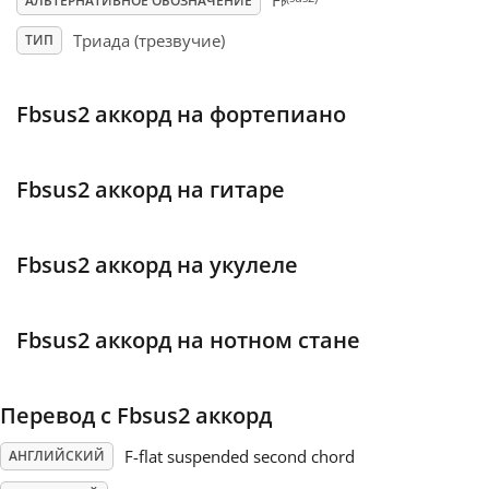
♭
F
АЛЬТЕРНАТИВНОЕ ОБОЗНАЧЕНИЕ
Триада (трезвучие)
ТИП
Français
Fbsus2 аккорд на фортепиано
한국어
हिन्दी
Fbsus2 аккорд на гитаре
Italiano
Fbsus2 аккорд на укулеле
日本語
Fbsus2 аккорд на нотном стане
Polski
Перевод с Fbsus2 аккорд
F-flat suspended second chord
АНГЛИЙСКИЙ
Português