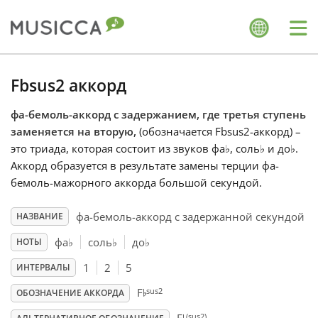
Me
Bahasa Indonesia
Fbsus2 аккорд
фа-бемоль-аккорд с задержанием, где третья ступень
Български
заменяется на вторую,
(обозначается Fbsus2-аккорд) –
это триада, которая состоит из звуков фа
♭
, соль
♭
и до
♭
.
Dansk
Аккорд образуется в результате замены терции фа-
бемоль-мажорного аккорда большой секундой.
Deutsch
фа-бемоль-аккорд с задержанной секундой
НАЗВАНИЕ
фа
♭
соль
♭
до
♭
НОТЫ
English
1
2
5
ИНТЕРВАЛЫ
♭
sus2
F
ОБОЗНАЧЕНИЕ АККОРДА
Español
(sus2)