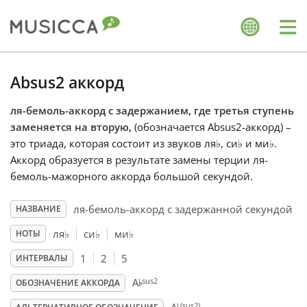
Me
Bahasa Indonesia
Absus2 аккорд
ля-бемоль-аккорд с задержанием, где третья ступень
Български
заменяется на вторую,
(обозначается Absus2-аккорд) –
это триада, которая состоит из звуков ля
♭
, си
♭
и ми
♭
.
Dansk
Аккорд образуется в результате замены терции ля-
бемоль-мажорного аккорда большой секундой.
Deutsch
ля-бемоль-аккорд с задержанной секундой
НАЗВАНИЕ
ля
♭
си
♭
ми
♭
НОТЫ
English
1
2
5
ИНТЕРВАЛЫ
♭
sus2
A
ОБОЗНАЧЕНИЕ АККОРДА
Español
(sus2)