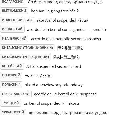
Ла-бемол акорд със задържана секунда
БОЛГАРСКИЙ
Русский
hợp âm La giáng treo bậc 2
ВЬЕТНАМСКИЙ
akor A-mol suspended kedua
ИНДОНЕЗИЙСКИЙ
Svenska
acorde de la bemol con segunda suspendida
ИСПАНСКИЙ
accordo di La bemolle seconda sospesa
ИТАЛЬЯНСКИЙ
Tiếng Việt
降A掛留二和弦
КИТАЙСКИЙ (ТРАДИЦИОННЫЙ)
降A挂留二和弦
КИТАЙСКИЙ (УПРОЩЕННЫЙ)
Türkçe
A-flat suspended second chord
КОРЕЙСКИЙ
As-Sus2-Akkord
НЕМЕЦКИЙ
Українська
akord as zawieszony sekundowy
ПОЛЬСКИЙ
简体中文
acorde de Lá bemol de 2ª suspensa
ПОРТУГАЛЬСКИЙ
La bemol suspended ikili akoru
ТУРЕЦКИЙ
繁體中文
ля-бемоль акорд з затриманою секундою
УКРАИНСКИЙ