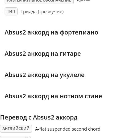
♭
A
АЛЬТЕРНАТИВНОЕ ОБОЗНАЧЕНИЕ
Триада (трезвучие)
ТИП
Français
Absus2 аккорд на фортепиано
한국어
हिन्दी
Absus2 аккорд на гитаре
Italiano
Absus2 аккорд на укулеле
日本語
Absus2 аккорд на нотном стане
Polski
Перевод с Absus2 аккорд
A-flat suspended second chord
АНГЛИЙСКИЙ
Português