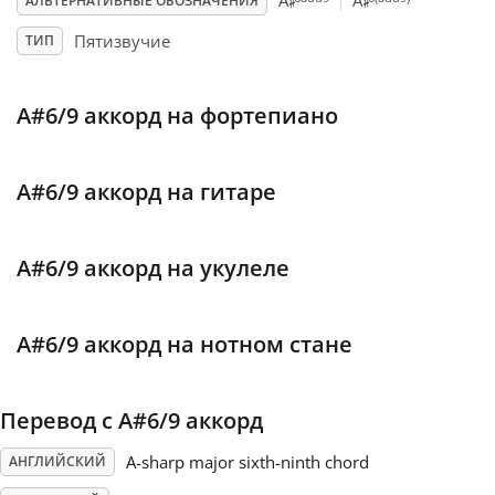
♯
♯
A
A
АЛЬТЕРНАТИВНЫЕ ОБОЗНАЧЕНИЯ
Пятизвучие
ТИП
Français
A#6/9 аккорд на фортепиано
한국어
हिन्दी
A#6/9 аккорд на гитаре
Italiano
A#6/9 аккорд на укулеле
日本語
A#6/9 аккорд на нотном стане
Polski
Перевод с A#6/9 аккорд
A-sharp major sixth-ninth chord
АНГЛИЙСКИЙ
Português