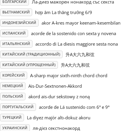
Ла-диез мажорен нонакорд със секста
БОЛГАРСКИЙ
Русский
hợp âm La thăng trưởng 6/9
ВЬЕТНАМСКИЙ
akor A-kres mayor keenam-kesembilan
ИНДОНЕЗИЙСКИЙ
Svenska
acorde de la sostenido con sexta y novena
ИСПАНСКИЙ
accordo di La diesis maggiore sesta nona
ИТАЛЬЯНСКИЙ
Tiếng Việt
升A大六九和弦
КИТАЙСКИЙ (ТРАДИЦИОННЫЙ)
升A大六九和弦
КИТАЙСКИЙ (УПРОЩЕННЫЙ)
Türkçe
A-sharp major sixth-ninth chord chord
КОРЕЙСКИЙ
Ais-Dur-Sextnonen-Akkord
НЕМЕЦКИЙ
Українська
akord ais-dur sekstowy z noną
ПОЛЬСКИЙ
简体中文
acorde de Lá sustenido com 6ª e 9ª
ПОРТУГАЛЬСКИЙ
La diyez majör altı-dokuz akoru
ТУРЕЦКИЙ
繁體中文
ля-дієз секстнонакорд
УКРАИНСКИЙ