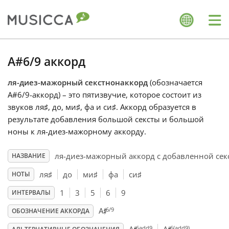
Me
Bahasa Indonesia
A#6/9 аккорд
ля-диез-мажорный секстнонаккорд
(обозначается
Български
A#6/9-аккорд) – это пятизвучие, которое состоит из
звуков ля
♯
, до
, ми
♯
, фа
и си
♯
. Аккорд образуется в
Dansk
результате добавления большой сексты и большой
ноны к ля-диез-мажорному аккорду.
Deutsch
ля-диез-мажорный аккорд с добавленной сек
НАЗВАНИЕ
ля
♯
до
ми
♯
фа
си
♯
НОТЫ
English
1
3
5
6
9
ИНТЕРВАЛЫ
♯
6/9
A
ОБОЗНАЧЕНИЕ АККОРДА
Español
6add9
6(add9)