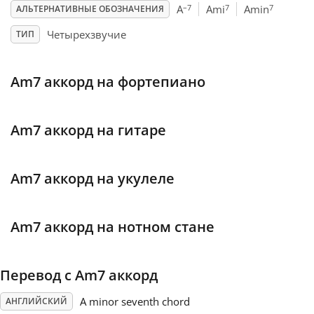
–7
7
7
A
Ami
Amin
АЛЬТЕРНАТИВНЫЕ ОБОЗНАЧЕНИЯ
Français
Четырехзвучие
ТИП
한국어
Am7 аккорд на фортепиано
हिन्दी
Am7 аккорд на гитаре
Italiano
Am7 аккорд на укулеле
日本語
Am7 аккорд на нотном стане
Polski
Перевод с Am7 аккорд
Português
A minor seventh chord
АНГЛИЙСКИЙ