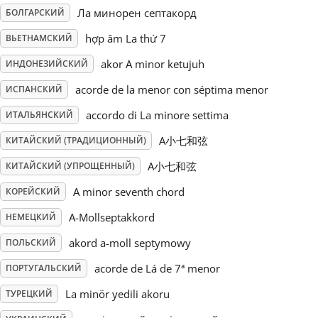
Ла минорен септакорд
БОЛГАРСКИЙ
Русский
hợp âm La thứ 7
ВЬЕТНАМСКИЙ
akor A minor ketujuh
ИНДОНЕЗИЙСКИЙ
Svenska
acorde de la menor con séptima menor
ИСПАНСКИЙ
accordo di La minore settima
ИТАЛЬЯНСКИЙ
Tiếng Việt
A小七和弦
КИТАЙСКИЙ (ТРАДИЦИОННЫЙ)
Türkçe
A小七和弦
КИТАЙСКИЙ (УПРОЩЕННЫЙ)
A minor seventh chord
КОРЕЙСКИЙ
Українська
A-Mollseptakkord
НЕМЕЦКИЙ
akord a-moll septymowy
ПОЛЬСКИЙ
简体中文
acorde de Lá de 7ª menor
ПОРТУГАЛЬСКИЙ
La minör yedili akoru
ТУРЕЦКИЙ
繁體中文