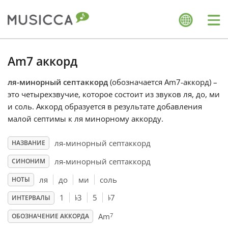
Me
Bahasa Indonesia
Am7 аккорд
ля-минорный септаккорд
(обозначается Am7-аккорд) –
Български
это четырехзвучие, которое состоит из звуков ля, до, ми
и соль. Аккорд образуется в результате добавления
Dansk
малой септимы к ля минорному аккорду.
ля-минорный септаккорд
НАЗВАНИЕ
Deutsch
ля-минорный септаккорд
СИНОНИМ
ля
до
ми
соль
НОТЫ
English
♭
♭
1
3
5
7
ИНТЕРВАЛЫ
7
Español
Am
ОБОЗНАЧЕНИЕ АККОРДА