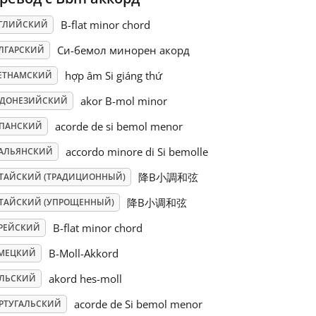
B-flat minor chord
ГЛИЙСКИЙ
Си-бемол минорен акорд
ЛГАРСКИЙ
hợp âm Si giáng thứ
ЕТНАМСКИЙ
akor B-mol minor
ДОНЕЗИЙСКИЙ
acorde de si bemol menor
ПАНСКИЙ
accordo minore di Si bemolle
АЛЬЯНСКИЙ
降B小調和弦
ТАЙСКИЙ (ТРАДИЦИОННЫЙ)
降B小调和弦
ТАЙСКИЙ (УПРОЩЕННЫЙ)
B-flat minor chord
РЕЙСКИЙ
B-Moll-Akkord
МЕЦКИЙ
akord hes-moll
ЛЬСКИЙ
acorde de Si bemol menor
РТУГАЛЬСКИЙ