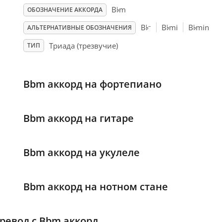
♭
B
m
ОБОЗНАЧЕНИЕ АККОРДА
♭
♭
♭
–
B
B
mi
B
min
АЛЬТЕРНАТИВНЫЕ ОБОЗНАЧЕНИЯ
Триада (трезвучие)
ТИП
Bbm аккорд на фортепиано
Bbm аккорд на гитаре
Bbm аккорд на укулеле
Bbm аккорд на нотном стане
ревод с Bbm аккорд