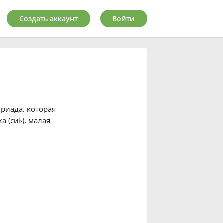
Создать аккаунт
Войти
триада, которая
а (си
♭
), малая