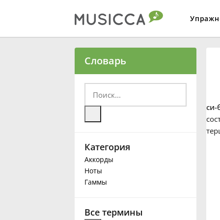
Упражн
Bahasa Indonesia
Словарь
Български
си-
Dansk
сос
тер
Категория
Deutsch
Аккорды
Ноты
English
Гаммы
Español
Все термины