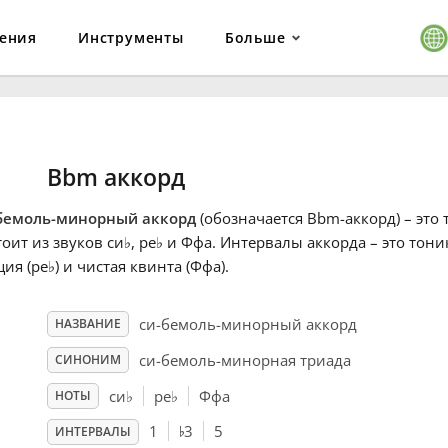
ения
Инструменты
Больше
Bbm аккорд
бемоль-минорный аккорд
(обозначается Bbm-аккорд) – это 
тоит из звуков си
♭
, ре
♭
и Ффа. Интервалы аккорда – это тоник
ция (ре
♭
) и чистая квинта (Ффа).
си-бемоль-минорный аккорд
НАЗВАНИЕ
си-бемоль-минорная триада
СИНОНИМ
си
♭
ре
♭
Ффа
НОТЫ
♭
1
3
5
ИНТЕРВАЛЫ