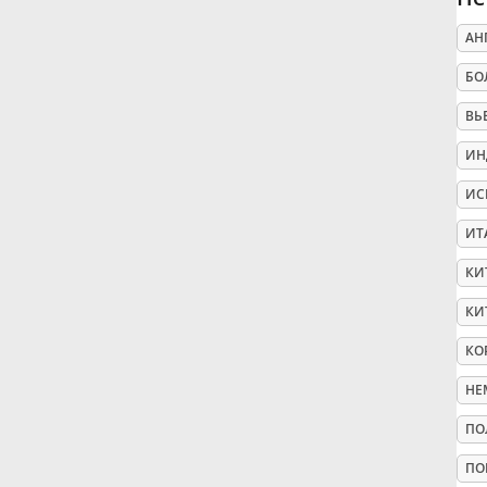
АН
Русский
БО
Svenska
ВЬ
ИН
Tiếng Việt
ИС
ИТ
Türkçe
КИ
КИ
Українська
КО
НЕ
简体中文
ПО
繁體中文
ПО