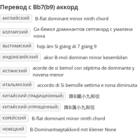
Перевод с Bb7(b9) аккорд
Русский
B-flat dominant minor ninth chord
АНГЛИЙСКИЙ
Си-бемол доминантов септакорд с умалена
Svenska
БОЛГАРСКИЙ
нона
hợp âm Si giáng át 7 giáng 9
ВЬЕТНАМСКИЙ
Tiếng Việt
akor B-mol dominan minor kesembilan
ИНДОНЕЗИЙСКИЙ
acorde de si bemol con séptima de dominante y
ИСПАНСКИЙ
Türkçe
novena menor
accordo di Si bemolle settima e nona diminuita
ИТАЛЬЯНСКИЙ
Українська
降B屬小九和弦
КИТАЙСКИЙ (ТРАДИЦИОННЫЙ)
降B属小九和弦
КИТАЙСКИЙ (УПРОЩЕННЫЙ)
简体中文
B-flat dominant minor ninth chord
КОРЕЙСКИЙ
B-Dominantseptakkord mit kleiner None
НЕМЕЦКИЙ
繁體中文