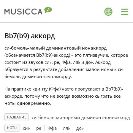
Me
Bahasa Indonesia
Bb7(b9) аккорд
си-бемоль-малый доминантовый нонаккорд
Български
(обозначается Bb7(b9)-аккорд) – это пятизвучие, которое
состоит из звуков си
♭
, ре, Ффа, ля
♭
и до
♭
. Аккорд
Dansk
образуется в результате добавления малой ноны к си-
бемоль-доминантсептаккорду.
Deutsch
На практике квинту (Ффа) часто пропускают в Bb7(b9)-
аккорде, потому что не всегда возможно сыграть все
ноты одновременно.
English
си-бемоль-минорный доминантноннаккорд
НАЗВАНИЕ
Español
си
♭
ре
Ффа
ля
♭
до
♭
НОТЫ