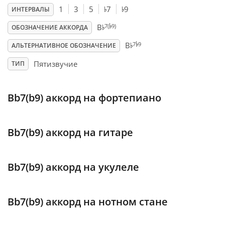
♭
♭
1
3
5
7
9
ИНТЕРВАЛЫ
♭
♭
Français
7(
9)
B
ОБОЗНАЧЕНИЕ АККОРДА
♭
♭
7
9
B
АЛЬТЕРНАТИВНОЕ ОБОЗНАЧЕНИЕ
한국어
Пятизвучие
ТИП
हिन्दी
Bb7(b9) аккорд на фортепиано
Italiano
Bb7(b9) аккорд на гитаре
日本語
Bb7(b9) аккорд на укулеле
Polski
Bb7(b9) аккорд на нотном стане
Português