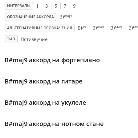
1
3
5
7
9
ИНТЕРВАЛЫ
♯
Français
maj9
B
ОБОЗНАЧЕНИЕ АККОРДА
♯
♯
♯
♯
Δ9
ma9
MA9
M9
B
B
B
B
АЛЬТЕРНАТИВНЫЕ ОБОЗНАЧЕНИЯ
한국어
Пятизвучие
ТИП
हिन्दी
B#maj9 аккорд на фортепиано
Italiano
B#maj9 аккорд на гитаре
日本語
B#maj9 аккорд на укулеле
Polski
B#maj9 аккорд на нотном стане
Português