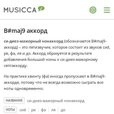
Me
Bahasa Indonesia
B#maj9 аккорд
си-диез-мажорный нонаккорд
(обозначается B#maj9-
Български
аккорд) – это пятизвучие, которое состоит из звуков си
♯
,
ре
, фа
, ля
и до
. Аккорд образуется в результате
Dansk
добавления большой ноны к си-диез-мажорному
септаккорду.
Deutsch
На практике квинту (фа
) иногда пропускают в B#maj9-
аккорде, потому что не всегда возможно сыграть все
ноты одновременно.
English
си-диез-мажорный нонаккорд
НАЗВАНИЕ
Español
си
♯
ре
фа
ля
до
НОТЫ