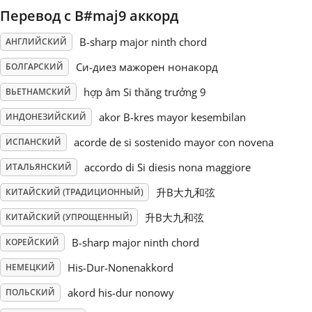
Перевод с B#maj9 аккорд
Русский
B-sharp major ninth chord
АНГЛИЙСКИЙ
Си-диез мажорен нонакорд
БОЛГАРСКИЙ
Svenska
hợp âm Si thăng trưởng 9
ВЬЕТНАМСКИЙ
akor B-kres mayor kesembilan
Tiếng Việt
ИНДОНЕЗИЙСКИЙ
acorde de si sostenido mayor con novena
ИСПАНСКИЙ
Türkçe
accordo di Si diesis nona maggiore
ИТАЛЬЯНСКИЙ
升B大九和弦
КИТАЙСКИЙ (ТРАДИЦИОННЫЙ)
Українська
升B大九和弦
КИТАЙСКИЙ (УПРОЩЕННЫЙ)
B-sharp major ninth chord
КОРЕЙСКИЙ
简体中文
His-Dur-Nonenakkord
НЕМЕЦКИЙ
akord his-dur nonowy
ПОЛЬСКИЙ
繁體中文