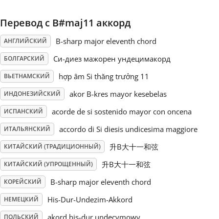
Русский
Перевод с B#maj11 аккорд
B-sharp major eleventh chord
АНГЛИЙСКИЙ
Svenska
Си-диез мажорен ундецимакорд
БОЛГАРСКИЙ
hợp âm Si thăng trưởng 11
ВЬЕТНАМСКИЙ
Tiếng Việt
akor B-kres mayor kesebelas
ИНДОНЕЗИЙСКИЙ
acorde de si sostenido mayor con oncena
ИСПАНСКИЙ
Türkçe
accordo di Si diesis undicesima maggiore
ИТАЛЬЯНСКИЙ
Українська
升B大十一和弦
КИТАЙСКИЙ (ТРАДИЦИОННЫЙ)
升B大十一和弦
КИТАЙСКИЙ (УПРОЩЕННЫЙ)
简体中文
B-sharp major eleventh chord
КОРЕЙСКИЙ
His-Dur-Undezim-Akkord
НЕМЕЦКИЙ
繁體中文
akord his-dur undecymowy
ПОЛЬСКИЙ