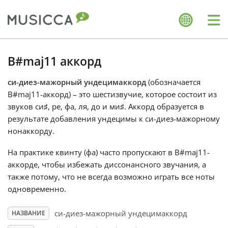
Me
Bahasa Indonesia
B#maj11 аккорд
си-диез-мажорный ундецимаккорд
(обозначается
Български
B#maj11-аккорд) – это шестизвучие, которое состоит из
звуков си
♯
, ре
, фа
, ля
, до
и ми
♯
. Аккорд образуется в
Dansk
результате добавления ундецимы к си-диез-мажорному
нонаккорду.
Deutsch
На практике квинту (фа
) часто пропускают в B#maj11-
аккорде, чтобы избежать диссонансного звучания, а
также потому, что не всегда возможно играть все ноты
English
одновременно.
си-диез-мажорный ундецимаккорд
НАЗВАНИЕ
Español