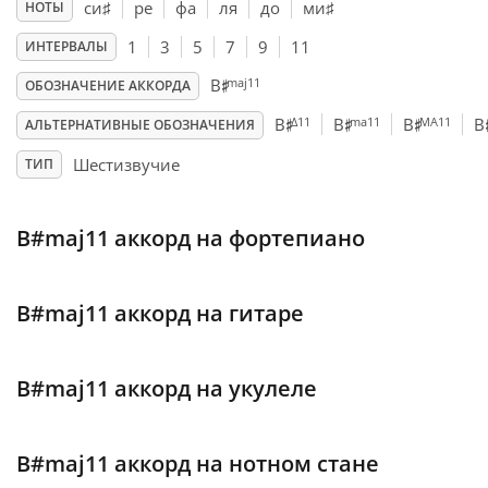
си
♯
ре
фа
ля
до
ми
♯
НОТЫ
Français
1
3
5
7
9
11
ИНТЕРВАЛЫ
♯
maj11
B
ОБОЗНАЧЕНИЕ АККОРДА
♯
♯
♯
한국어
Δ11
ma11
MA11
B
B
B
B
АЛЬТЕРНАТИВНЫЕ ОБОЗНАЧЕНИЯ
Шестизвучие
ТИП
हिन्दी
B#maj11 аккорд на фортепиано
Italiano
B#maj11 аккорд на гитаре
日本語
B#maj11 аккорд на укулеле
Polski
B#maj11 аккорд на нотном стане
Português