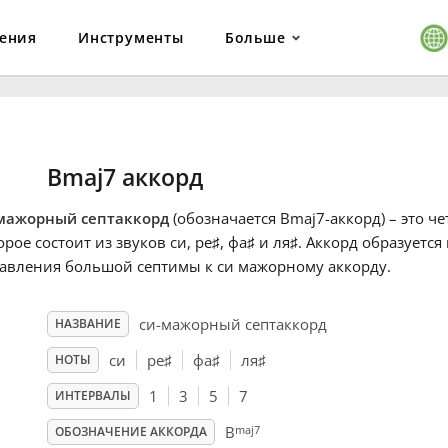
ения
Инструменты
Больше
Bmaj7 аккорд
мажорный септаккорд
(обозначается Bmaj7-аккорд) – это ч
орое состоит из звуков си, ре
♯
, фа
♯
и ля
♯
. Аккорд образуется
авления большой септимы к си мажорному аккорду.
си-мажорный септаккорд
НАЗВАНИЕ
си
ре
♯
фа
♯
ля
♯
НОТЫ
1
3
5
7
ИНТЕРВАЛЫ
maj7
B
ОБОЗНАЧЕНИЕ АККОРДА