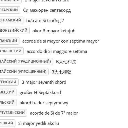
Си мажорен септакорд
ЛГАРСКИЙ
hợp âm Si trưởng 7
ЕТНАМСКИЙ
akor B mayor ketujuh
ДОНЕЗИЙСКИЙ
acorde de si mayor con séptima mayor
ПАНСКИЙ
accordo di Si maggiore settima
АЛЬЯНСКИЙ
B大七和弦
ТАЙСКИЙ (ТРАДИЦИОННЫЙ)
B大七和弦
ТАЙСКИЙ (УПРОЩЕННЫЙ)
B major seventh chord
РЕЙСКИЙ
großer H-Septakkord
МЕЦКИЙ
akord h- dur septymowy
ЛЬСКИЙ
acorde de Si de 7ª maior
РТУГАЛЬСКИЙ
Si majör yedili akoru
РЕЦКИЙ