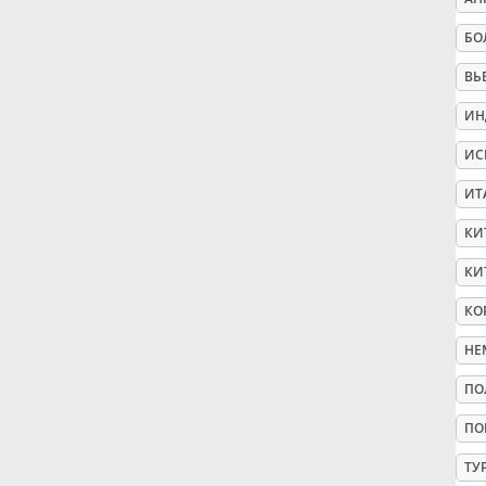
БО
Русский
ВЬ
Svenska
ИН
ИС
Tiếng Việt
ИТ
КИ
Türkçe
КИ
КО
Українська
НЕ
ПО
简体中文
ПО
繁體中文
ТУ