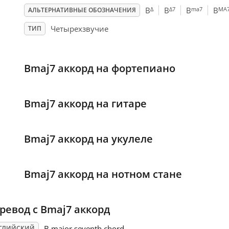
Δ
Δ7
ma7
MA
B
B
B
B
АЛЬТЕРНАТИВНЫЕ ОБОЗНАЧЕНИЯ
Четырехзвучие
ТИП
Bmaj7 аккорд на фортепиано
Bmaj7 аккорд на гитаре
Bmaj7 аккорд на укулеле
Bmaj7 аккорд на нотном стане
ревод с Bmaj7 аккорд
B major seventh chord
ГЛИЙСКИЙ