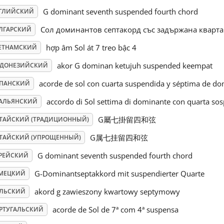
G dominant seventh suspended fourth chord
ГЛИЙСКИЙ
Сол доминантов септакорд със задържана кварта
ЛГАРСКИЙ
hợp âm Sol át 7 treo bậc 4
ЕТНАМСКИЙ
akor G dominan ketujuh suspended keempat
ДОНЕЗИЙСКИЙ
acorde de sol con cuarta suspendida y séptima de d
ПАНСКИЙ
accordo di Sol settima di dominante con quarta so
АЛЬЯНСКИЙ
G屬七掛留四和弦
ТАЙСКИЙ (ТРАДИЦИОННЫЙ)
G属七挂留四和弦
ТАЙСКИЙ (УПРОЩЕННЫЙ)
G dominant seventh suspended fourth chord
РЕЙСКИЙ
G-Dominantseptakkord mit suspendierter Quarte
МЕЦКИЙ
akord g zawieszony kwartowy septymowy
ЛЬСКИЙ
acorde de Sol de 7ª com 4ª suspensa
РТУГАЛЬСКИЙ