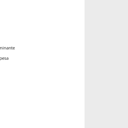
ominante
spesa