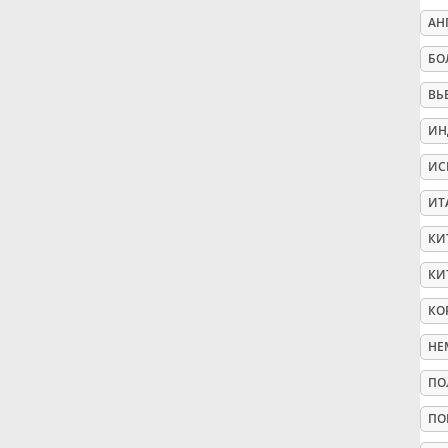
АН
Русский
БО
ВЬ
Svenska
ИН
ИС
Tiếng Việt
ИТ
Türkçe
КИ
КИ
Українська
КО
НЕ
简体中文
ПО
ПО
繁體中文