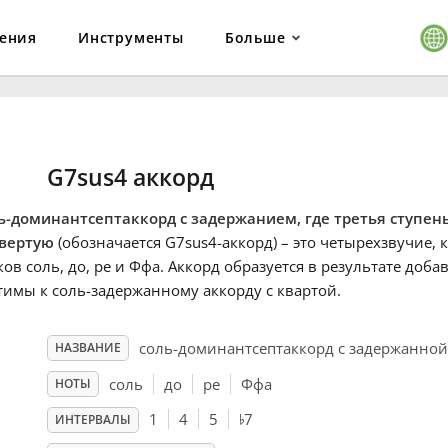
ения
Инструменты
Больше
G7sus4 аккорд
ь-доминантсептаккорд с задержанием, где третья ступен
вертую
(обозначается G7sus4-аккорд) – это четырехзвучие, к
ков соль, до, ре и Ффа. Аккорд образуется в результате доб
тимы к соль-задержанному аккорду с квартой.
соль-доминантсептаккорд с задержанной
НАЗВАНИЕ
соль
до
ре
Ффа
НОТЫ
♭
1
4
5
7
ИНТЕРВАЛЫ