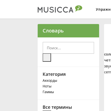
Упражн
Bahasa Indonesia
Словарь
Български
сол
Dansk
чет
зву
сеп
Категория
Deutsch
Аккорды
Ноты
English
Гаммы
Español
Все термины