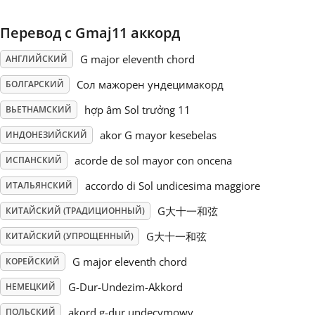
Русский
Перевод с Gmaj11 аккорд
G major eleventh chord
АНГЛИЙСКИЙ
Svenska
Сол мажорен ундецимакорд
БОЛГАРСКИЙ
hợp âm Sol trưởng 11
ВЬЕТНАМСКИЙ
Tiếng Việt
akor G mayor kesebelas
ИНДОНЕЗИЙСКИЙ
acorde de sol mayor con oncena
ИСПАНСКИЙ
Türkçe
accordo di Sol undicesima maggiore
ИТАЛЬЯНСКИЙ
Українська
G大十一和弦
КИТАЙСКИЙ (ТРАДИЦИОННЫЙ)
G大十一和弦
КИТАЙСКИЙ (УПРОЩЕННЫЙ)
简体中文
G major eleventh chord
КОРЕЙСКИЙ
G-Dur-Undezim-Akkord
НЕМЕЦКИЙ
繁體中文
akord g-dur undecymowy
ПОЛЬСКИЙ