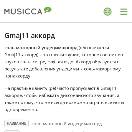
Me
Bahasa Indonesia
Gmaj11 аккорд
соль-мажорный ундецимаккорд
(обозначается
Български
Gmaj11-аккорд) – это шестизвучие, которое состоит из
звуков соль, си, ре, фа
♯
, ля и до. Аккорд образуется в
Dansk
результате добавления ундецимы к соль-мажорному
нонаккорду.
Deutsch
На практике квинту (ре) часто пропускают в Gmaj11-
аккорде, чтобы избежать диссонансного звучания, а
также потому, что не всегда возможно играть все ноты
English
одновременно.
соль-мажорный ундецимаккорд
НАЗВАНИЕ
Español