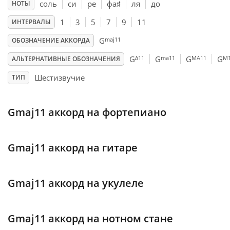
соль
си
ре
фа
♯
ля
до
НОТЫ
Français
1
3
5
7
9
11
ИНТЕРВАЛЫ
maj11
G
ОБОЗНАЧЕНИЕ АККОРДА
한국어
Δ11
ma11
MA11
M
G
G
G
G
АЛЬТЕРНАТИВНЫЕ ОБОЗНАЧЕНИЯ
Шестизвучие
ТИП
हिन्दी
Gmaj11 аккорд на фортепиано
Italiano
Gmaj11 аккорд на гитаре
日本語
Gmaj11 аккорд на укулеле
Polski
Gmaj11 аккорд на нотном стане
Português