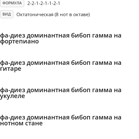
2-2-1-2-1-1-2-1
ФОРМУЛА
Français
Октатоническая (8 нот в октаве)
ВИД
한국어
фа-диез доминантная бибоп гамма на
фортепиано
हिन्दी
фа-диез доминантная бибоп гамма на
гитаре
Italiano
фа-диез доминантная бибоп гамма на
日本語
укулеле
Polski
фа-диез доминантная бибоп гамма на
нотном стане
Português