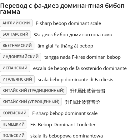
Перевод с фа-диез доминантная бибоп
гамма
Русский
F-sharp bebop dominant scale
АНГЛИЙСКИЙ
Svenska
Фа-диез бибоп доминантова гама
БОЛГАРСКИЙ
âm giai Fa thăng át bebop
ВЬЕТНАМСКИЙ
Tiếng Việt
tangga nada F-kres dominan bebop
ИНДОНЕЗИЙСКИЙ
escala de bebop de fa sostenido dominante
ИСПАНСКИЙ
Türkçe
scala bebop dominante di Fa diesis
ИТАЛЬЯНСКИЙ
升F屬比波普音階
КИТАЙСКИЙ (ТРАДИЦИОННЫЙ)
Українська
升F属比波普音阶
КИТАЙСКИЙ (УПРОЩЕННЫЙ)
简体中文
F-sharp bebop dominant scale
КОРЕЙСКИЙ
Fis-Bebop-Dominant-Tonleiter
НЕМЕЦКИЙ
繁體中文
skala fis bebopowa dominantowa
ПОЛЬСКИЙ