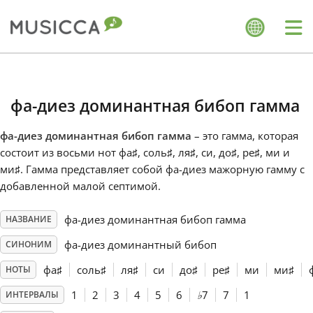
Me
Bahasa Indonesia
фа-диез доминантная бибоп гамма
Български
фа-диез доминантная бибоп гамма
– это гамма, которая
состоит из восьми нот фа
♯
, соль
♯
, ля
♯
, си, до
♯
, ре
♯
, ми и
Dansk
ми
♯
. Гамма представляет собой фа-диез мажорную гамму с
добавленной малой септимой.
Deutsch
фа-диез доминантная бибоп гамма
НАЗВАНИЕ
фа-диез доминантный бибоп
СИНОНИМ
English
фа
♯
соль
♯
ля
♯
си
до
♯
ре
♯
ми
ми
♯
НОТЫ
1
2
3
4
5
6
♭
7
7
1
ИНТЕРВАЛЫ
Español