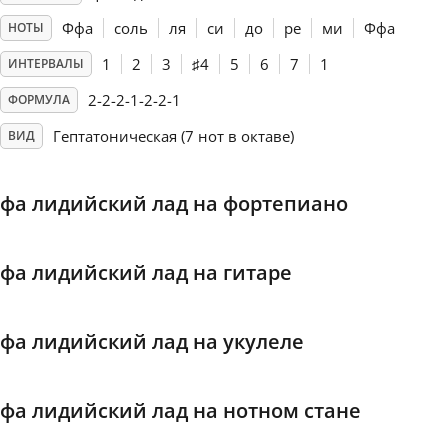
Ффа
соль
ля
си
до
ре
ми
Ффа
НОТЫ
Français
1
2
3
♯
4
5
6
7
1
ИНТЕРВАЛЫ
2-2-2-1-2-2-1
ФОРМУЛА
한국어
Гептатоническая (7 нот в октаве)
ВИД
हिन्दी
фа лидийский лад на фортепиано
Italiano
фа лидийский лад на гитаре
日本語
фа лидийский лад на укулеле
Polski
фа лидийский лад на нотном стане
Português