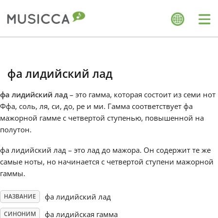
Me
Bahasa Indonesia
фа лидийский лад
Български
фа лидийский лад
– это гамма, которая состоит из семи нот
Ффа, соль, ля, си, до, ре и ми. Гамма соответствует фа
Dansk
мажорной гамме с четвертой ступенью, повышенной на
полутон.
Deutsch
фа лидийский лад – это лад до мажора. Он содержит те же
самые ноты, но начинается с четвертой ступени мажорной
гаммы.
English
фа лидийский лад
НАЗВАНИЕ
Español
фа лидийская гамма
СИНОНИМ