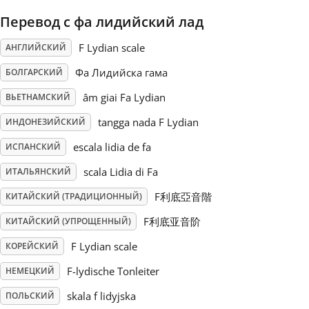
Перевод с фа лидийский лад
Русский
F Lydian scale
АНГЛИЙСКИЙ
Svenska
Фа Лидийска гама
БОЛГАРСКИЙ
âm giai Fa Lydian
ВЬЕТНАМСКИЙ
Tiếng Việt
tangga nada F Lydian
ИНДОНЕЗИЙСКИЙ
escala lidia de fa
ИСПАНСКИЙ
Türkçe
scala Lidia di Fa
ИТАЛЬЯНСКИЙ
F利底亞音階
КИТАЙСКИЙ (ТРАДИЦИОННЫЙ)
Українська
F利底亚音阶
КИТАЙСКИЙ (УПРОЩЕННЫЙ)
F Lydian scale
КОРЕЙСКИЙ
简体中文
F-lydische Tonleiter
НЕМЕЦКИЙ
繁體中文
skala f lidyjska
ПОЛЬСКИЙ