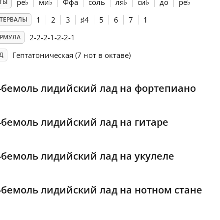
ре
♭
ми
♭
Ффа
соль
ля
♭
си
♭
до
ре
♭
ТЫ
1
2
3
♯
4
5
6
7
1
ТЕРВАЛЫ
2-2-2-1-2-2-1
РМУЛА
Гептатоническая (7 нот в октаве)
Д
-бемоль лидийский лад на фортепиано
-бемоль лидийский лад на гитаре
-бемоль лидийский лад на укулеле
-бемоль лидийский лад на нотном стане