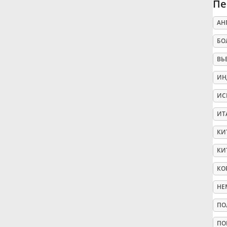
Пе
Русский
АН
БО
Svenska
ВЬ
ИН
Tiếng Việt
ИС
ИТ
Türkçe
КИ
Українська
КИ
КО
简体中文
НЕ
ПО
繁體中文
ПО