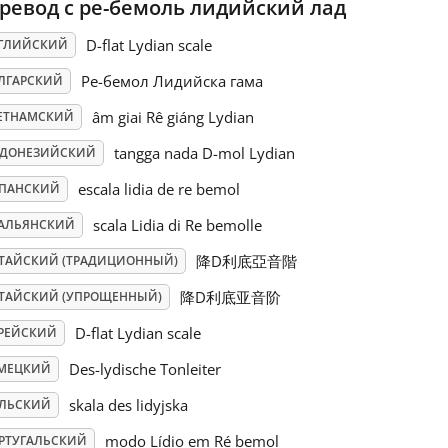
ревод с ре-бемоль лидийский лад
D-flat Lydian scale
ГЛИЙСКИЙ
Ре-бемол Лидийска гама
ЛГАРСКИЙ
âm giai Rê giáng Lydian
ЕТНАМСКИЙ
tangga nada D-mol Lydian
ДОНЕЗИЙСКИЙ
escala lidia de re bemol
ПАНСКИЙ
scala Lidia di Re bemolle
АЛЬЯНСКИЙ
降D利底亞音階
ТАЙСКИЙ (ТРАДИЦИОННЫЙ)
降D利底亚音阶
ТАЙСКИЙ (УПРОЩЕННЫЙ)
D-flat Lydian scale
РЕЙСКИЙ
Des-lydische Tonleiter
МЕЦКИЙ
skala des lidyjska
ЛЬСКИЙ
modo Lídio em Ré bemol
РТУГАЛЬСКИЙ