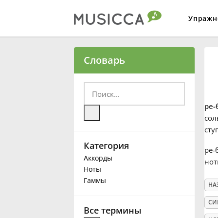
Упражн
Bahasa Indonesia
Словарь
Български
ре-
Dansk
сол
сту
Категория
Deutsch
ре-
Аккорды
нот
Ноты
English
Гаммы
НА
СИ
Español
Все термины