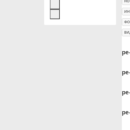
НО
Français
ИН
ФО
한국어
ВИ
हिन्दी
ре
Italiano
ре
日本語
ре
Polski
ре
Português