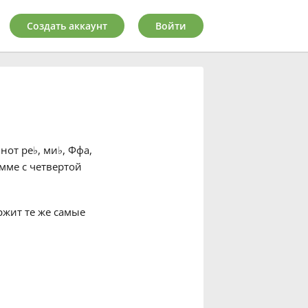
Создать аккаунт
Войти
 нот ре
♭
, ми
♭
, Ффа,
мме с четвертой
ржит те же самые