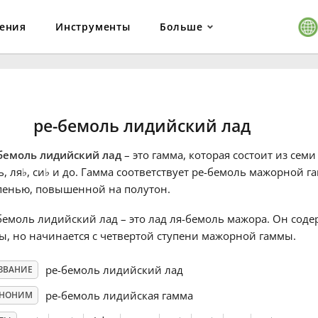
ения
Инструменты
Больше
ре-бемоль лидийский лад
бемоль лидийский лад
– это гамма, которая состоит из семи
ь, ля
♭
, си
♭
и до. Гамма соответствует ре-бемоль мажорной га
пенью, повышенной на полутон.
бемоль лидийский лад – это лад ля-бемоль мажора. Он соде
ы, но начинается с четвертой ступени мажорной гаммы.
ре-бемоль лидийский лад
ЗВАНИЕ
ре-бемоль лидийская гамма
НОНИМ