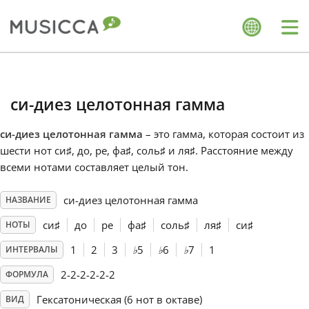
Me
Bahasa Indonesia
си-диез целотонная гамма
Български
си-диез целотонная гамма
– это гамма, которая состоит из
шести нот си
♯
, до
, ре
, фа
♯
, соль
♯
и ля
♯
. Расстояние между
Dansk
всеми нотами составляет целый тон.
си-диез целотонная гамма
НАЗВАНИЕ
Deutsch
си
♯
до
ре
фа
♯
соль
♯
ля
♯
си
♯
НОТЫ
English
1
2
3
♭
5
♭
6
♭
7
1
ИНТЕРВАЛЫ
2-2-2-2-2-2
ФОРМУЛА
Español
Гексатоническая (6 нот в октаве)
ВИД