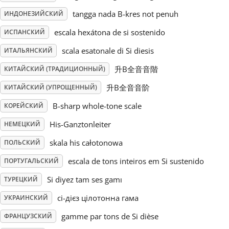
tangga nada B-kres not penuh
ИНДОНЕЗИЙСКИЙ
Русский
escala hexátona de si sostenido
ИСПАНСКИЙ
scala esatonale di Si diesis
ИТАЛЬЯНСКИЙ
Svenska
升B全音音階
КИТАЙСКИЙ (ТРАДИЦИОННЫЙ)
Tiếng Việt
升B全音音阶
КИТАЙСКИЙ (УПРОЩЕННЫЙ)
B-sharp whole-tone scale
КОРЕЙСКИЙ
Türkçe
His-Ganztonleiter
НЕМЕЦКИЙ
skala his całotonowa
ПОЛЬСКИЙ
Українська
escala de tons inteiros em Si sustenido
ПОРТУГАЛЬСКИЙ
Si diyez tam ses gamı
ТУРЕЦКИЙ
简体中文
сі-дієз цілотонна гама
УКРАИНСКИЙ
gamme par tons de Si dièse
ФРАНЦУЗСКИЙ
繁體中文