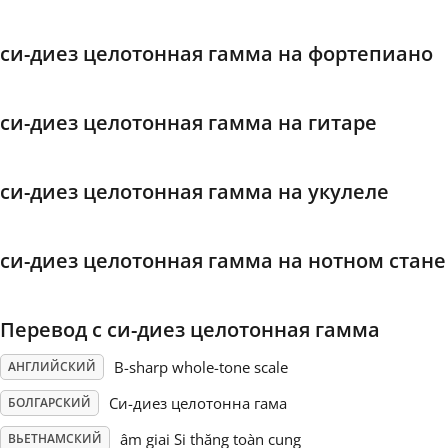
Français
си-диез целотонная гамма на фортепиано
한국어
си-диез целотонная гамма на гитаре
हिन्दी
си-диез целотонная гамма на укулеле
Italiano
си-диез целотонная гамма на нотном стане
日本語
Перевод с си-диез целотонная гамма
Polski
B-sharp whole-tone scale
АНГЛИЙСКИЙ
Си-диез целотонна гама
БОЛГАРСКИЙ
Português
âm giai Si thăng toàn cung
ВЬЕТНАМСКИЙ