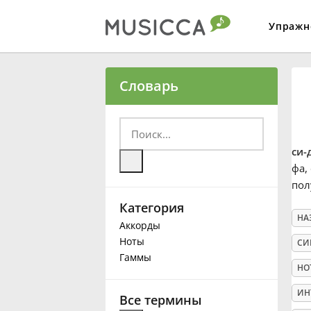
Упражн
Bahasa Indonesia
Словарь
Български
си-
Dansk
фа
,
пол
Категория
Deutsch
НА
Аккорды
Ноты
СИ
English
Гаммы
НО
ИН
Español
Все термины