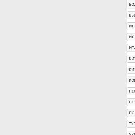
БО
Русский
ВЬ
ИН
Svenska
ИС
ИТ
Tiếng Việt
КИ
КИ
Türkçe
КО
Українська
НЕ
ПО
简体中文
ПО
ТУ
繁體中文
УК