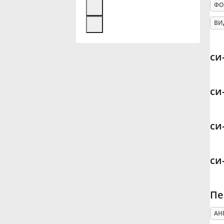
ФО
Français
ВИ
한국어
си
हिन्दी
си
Italiano
си
日本語
си
Polski
Пе
Português
АН