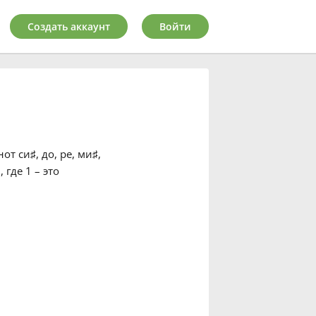
Создать аккаунт
Войти
нот си
♯
, до
, ре
, ми
♯
,
 где 1 – это