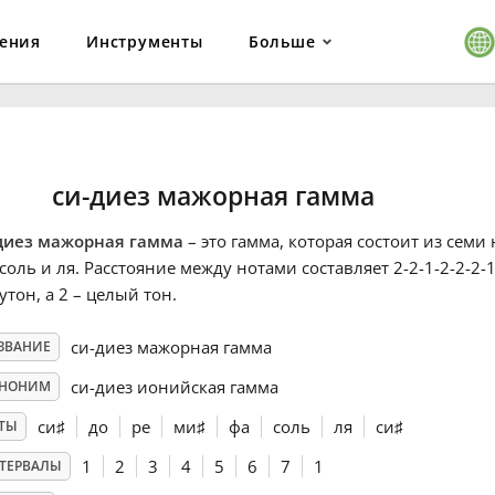
ения
Инструменты
Больше
си-диез мажорная гамма
диез мажорная гамма
– это гамма, которая состоит из семи 
 соль
и ля
. Расстояние между нотами составляет 2-2-1-2-2-2-1,
утон, а 2 – целый тон.
си-диез мажорная гамма
ЗВАНИЕ
си-диез ионийская гамма
НОНИМ
си
♯
до
ре
ми
♯
фа
соль
ля
си
♯
ТЫ
1
2
3
4
5
6
7
1
ТЕРВАЛЫ