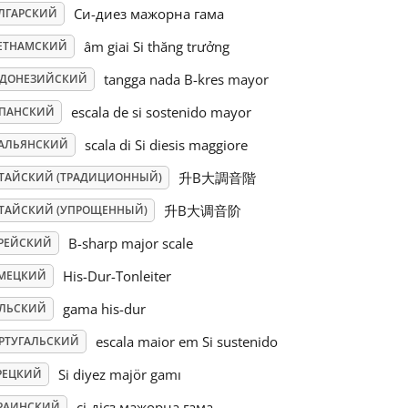
Си-диез мажорна гама
ЛГАРСКИЙ
âm giai Si thăng trưởng
ЕТНАМСКИЙ
tangga nada B-kres mayor
ДОНЕЗИЙСКИЙ
escala de si sostenido mayor
ПАНСКИЙ
scala di Si diesis maggiore
АЛЬЯНСКИЙ
升B大調音階
ТАЙСКИЙ (ТРАДИЦИОННЫЙ)
升B大调音阶
ТАЙСКИЙ (УПРОЩЕННЫЙ)
B-sharp major scale
РЕЙСКИЙ
His-Dur-Tonleiter
МЕЦКИЙ
gama his-dur
ЛЬСКИЙ
escala maior em Si sustenido
РТУГАЛЬСКИЙ
Si diyez majör gamı
РЕЦКИЙ
сі-дієз мажорна гама
РАИНСКИЙ