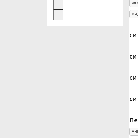
ФО
Français
ВИ
한국어
си
हिन्दी
си
Italiano
си
日本語
си
Polski
Пе
Português
АН