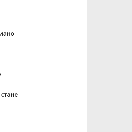
пиано
е
 стане