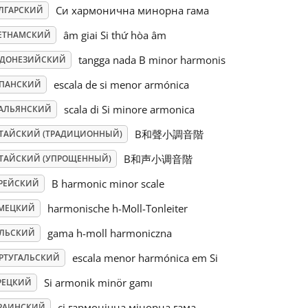
Си хармонична минорна гама
ЛГАРСКИЙ
âm giai Si thứ hòa âm
ЕТНАМСКИЙ
tangga nada B minor harmonis
ДОНЕЗИЙСКИЙ
escala de si menor armónica
ПАНСКИЙ
scala di Si minore armonica
АЛЬЯНСКИЙ
B和聲小調音階
ТАЙСКИЙ (ТРАДИЦИОННЫЙ)
B和声小调音階
ТАЙСКИЙ (УПРОЩЕННЫЙ)
B harmonic minor scale
РЕЙСКИЙ
harmonische h-Moll-Tonleiter
МЕЦКИЙ
gama h-moll harmoniczna
ЛЬСКИЙ
escala menor harmónica em Si
РТУГАЛЬСКИЙ
Si armonik minör gamı
РЕЦКИЙ
сі гармонічна мінорна гама
РАИНСКИЙ