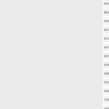
БО
Русский
ВЬ
ИН
Svenska
ИС
ИТ
Tiếng Việt
КИ
КИ
Türkçe
КО
Українська
НЕ
ПО
简体中文
ПО
ТУ
繁體中文
УК