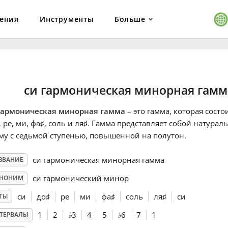
ения
Инструменты
Больше
си гармоническая минорная гамм
гармоническая минорная гамма
– это гамма, которая состо
, ре, ми, фа
♯
, соль и ля
♯
. Гамма представляет собой натура
му с седьмой ступенью, повышенной на полутон.
си гармоническая минорная гамма
ЗВАНИЕ
си гармонический минор
НОНИМ
си
до
♯
ре
ми
фа
♯
соль
ля
♯
си
ТЫ
1
2
♭
3
4
5
♭
6
7
1
ТЕРВАЛЫ