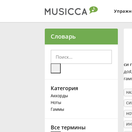
Упражн
Bahasa Indonesia
Словарь
Български
си 
Dansk
до
♯
гам
Категория
Deutsch
НА
Аккорды
Ноты
СИ
English
Гаммы
НО
ИН
Español
Все термины