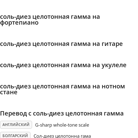
Français
соль-диез целотонная гамма на
фортепиано
한국어
соль-диез целотонная гамма на гитаре
हिन्दी
соль-диез целотонная гамма на укулеле
Italiano
соль-диез целотонная гамма на нотном
стане
日本語
Polski
Перевод с соль-диез целотонная гамма
G-sharp whole-tone scale
АНГЛИЙСКИЙ
Português
Сол-диез целотонна гама
БОЛГАРСКИЙ