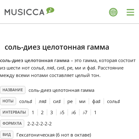
Me
Bahasa Indonesia
соль-диез целотонная гамма
Български
соль-диез целотонная гамма
– это гамма, которая состоит
из шести нот соль
♯
, ля
♯
, си
♯
, ре, ми и фа
♯
. Расстояние
Dansk
между всеми нотами составляет целый тон.
соль-диез целотонная гамма
НАЗВАНИЕ
Deutsch
соль
♯
ля
♯
си
♯
ре
ми
фа
♯
соль
♯
НОТЫ
English
1
2
3
♭
5
♭
6
♭
7
1
ИНТЕРВАЛЫ
2-2-2-2-2-2
ФОРМУЛА
Español
Гексатоническая (6 нот в октаве)
ВИД