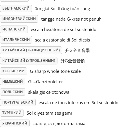
âm giai Sol thăng toàn cung
ВЬЕТНАМСКИЙ
Русский
tangga nada G-kres not penuh
ИНДОНЕЗИЙСКИЙ
escala hexátona de sol sostenido
ИСПАНСКИЙ
Svenska
scala esatonale di Sol diesis
ИТАЛЬЯНСКИЙ
Tiếng Việt
升G全音音階
КИТАЙСКИЙ (ТРАДИЦИОННЫЙ)
升G全音音阶
КИТАЙСКИЙ (УПРОЩЕННЫЙ)
Türkçe
G-sharp whole-tone scale
КОРЕЙСКИЙ
Gis-Ganztonleiter
НЕМЕЦКИЙ
Українська
skala gis całotonowa
ПОЛЬСКИЙ
escala de tons inteiros em Sol sustenido
ПОРТУГАЛЬСКИЙ
简体中文
Sol diyez tam ses gamı
ТУРЕЦКИЙ
繁體中文
соль-дієз цілотонна гама
УКРАИНСКИЙ