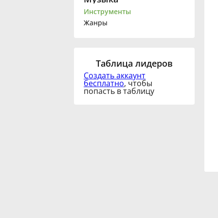
Инструменты
Français
Жанры
한국어
Таблица лидеров
Создать аккаунт
हिन्दी
бесплатно
, чтобы
попасть в таблицу
Italiano
日本語
Polski
Português