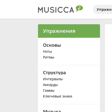
Упражн
Bahasa Indonesia
Упражнения
Български
Основы
Ноты
Ритмы
Dansk
Структура
Deutsch
Интервалы
Аккорды
English
Гаммы
Ключевые знаки
Español
Музыка