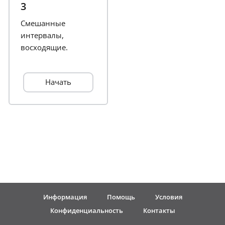
3
Français
Смешанные
интервалы,
восходящие.
한국어
Начать
हिन्दी
Italiano
日本語
Polski
Информация
Помощь
Условия
Конфиденциальность
Контакты
Português