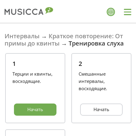
Bahasa Indonesia
Интервалы
→
Краткое повторение: От
примы до квинты
→
Тренировка слуха
Български
1
2
Dansk
Терции и квинты,
Смешанные
восходящие.
интервалы,
восходящие.
Deutsch
Начать
Начать
English
Español