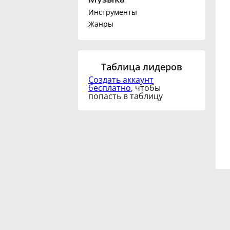
Инструменты
Français
Жанры
한국어
Таблица лидеров
Создать аккаунт
हिन्दी
бесплатно
, чтобы
попасть в таблицу
Italiano
日本語
Polski
Português