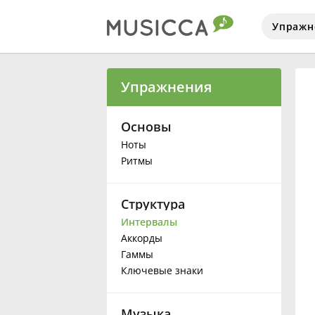
Упражн
Bahasa Indonesia
Упражнения
Български
Основы
Ноты
Ритмы
Dansk
Структура
Deutsch
Интервалы
Аккорды
English
Гаммы
Ключевые знаки
Español
Музыка