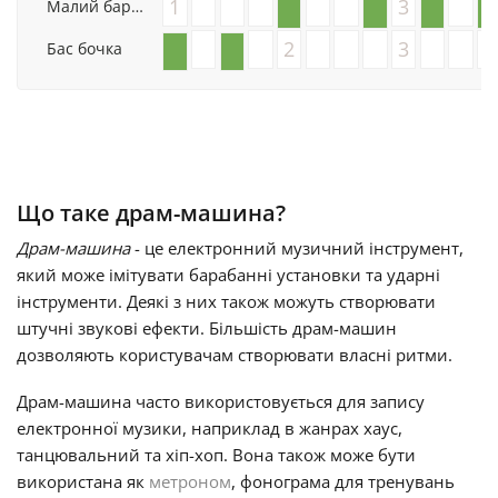
1
3
Малий барабан
Français
2
3
Бас бочка
한국어
हिन्दी
Що таке драм-машина?
Драм-машина
- це електронний музичний інструмент,
Italiano
який може імітувати барабанні установки та ударні
інструменти. Деякі з них також можуть створювати
штучні звукові ефекти. Більшість драм-машин
日本語
дозволяють користувачам створювати власні ритми.
Драм-машина часто використовується для запису
Polski
електронної музики, наприклад в жанрах хаус,
танцювальний та хіп-хоп. Вона також може бути
Português
використана як
метроном
, фонограма для тренувань