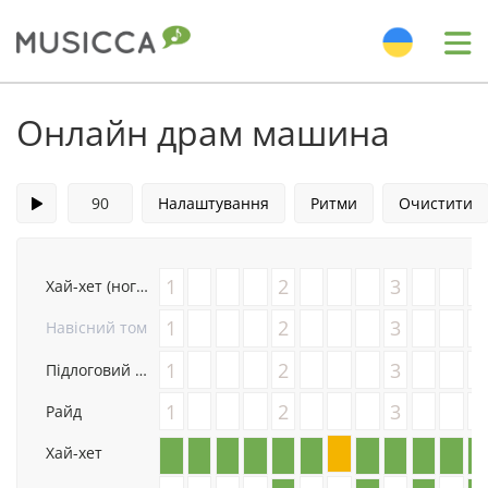
Me
Bahasa Indonesia
Онлайн драм машина
Български
Налаштування
Ритми
Очистити
Dansk
1
2
3
Хай-хет (нога)
Deutsch
1
2
3
Навісний том
1
2
3
Підлоговий том
English
1
2
3
Райд
Хай-хет
Español