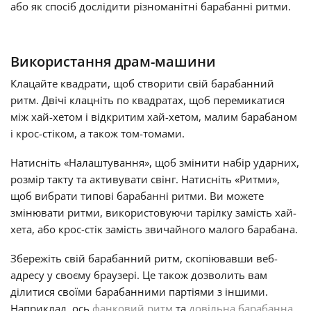
або як спосіб дослідити різноманітні барабанні ритми.
Русский
Використання драм-машини
Svenska
Клацайте квадрати, щоб створити свій барабанний
ритм. Двічі клацніть по квадратах, щоб перемикатися
між
хай-хетом
і відкритим хай-хетом, малим барабаном
Tiếng Việt
і крос-стіком, а також том-томами.
Türkçe
Натисніть «Налаштування», щоб змінити набір ударних,
розмір такту та активувати свінг. Натисніть «Ритми»,
щоб вибрати типові барабанні ритми. Ви можете
Українська
змінювати ритми, використовуючи тарілку замість хай-
хета, або крос-стік замість звичайного малого барабана.
简体中文
Збережіть свій барабанний ритм, скопіювавши веб-
адресу у своєму браузері. Це також дозволить вам
ділитися своїми барабанними партіями з іншими.
繁體中文
Наприклад, ось
фанковий ритм
та
довільна барабанна