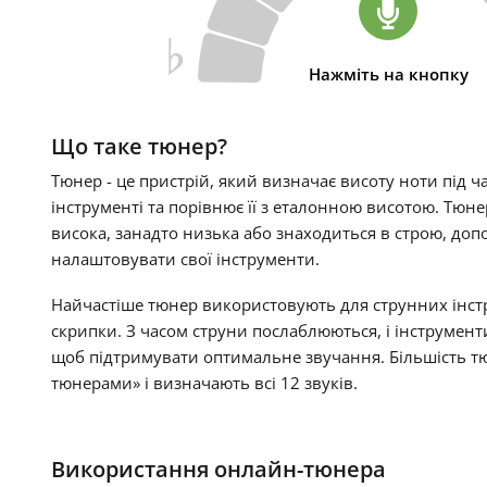
¨
Нажміть на кнопку
Що таке тюнер?
Тюнер - це пристрій, який визначає висоту ноти під ч
інструменті та порівнює її з еталонною висотою. Тюне
висока, занадто низька або знаходиться в строю, до
налаштовувати свої інструменти.
Найчастіше тюнер використовують для струнних інстру
скрипки. З часом струни послаблюються, і інструмен
щоб підтримувати оптимальне звучання. Більшість т
тюнерами» і визначають всі 12 звуків.
Використання онлайн-тюнера