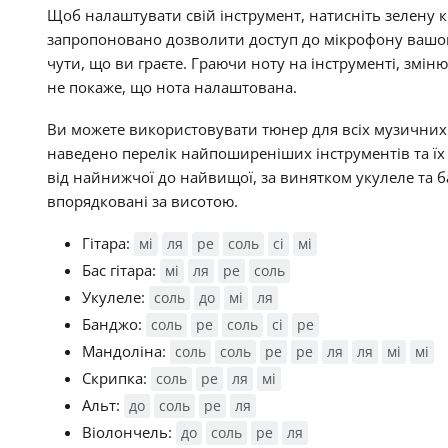
Щоб налаштувати свій інструмент, натисніть зелену 
запропоновано дозволити доступ до мікрофону вашог
чути, що ви граєте. Граючи ноту на інструменті, змін
не покаже, що нота налаштована.
Ви можете використовувати тюнер для всіх музичних
наведено перелік найпоширеніших інструментів та їх
від найнижчої до найвищої, за винятком укулеле та б
впорядковані за висотою.
Гітара:
мі
ля
ре
соль
сі
мі
Бас гітара:
мі
ля
ре
соль
Укулеле:
соль
до
мі
ля
Банджо:
соль
ре
соль
сі
ре
Мандоліна:
соль
соль
ре
ре
ля
ля
мі
мі
Скрипка:
соль
ре
ля
мі
Альт:
до
соль
ре
ля
Віолончель:
до
соль
ре
ля