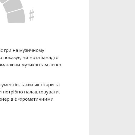
©
ас гри на музичному
р показує, чи нота занадто
помагаючи музикантам легко
ментів, таких як гітари та
ти потрібно налаштовувати,
юнерів є «хроматичними