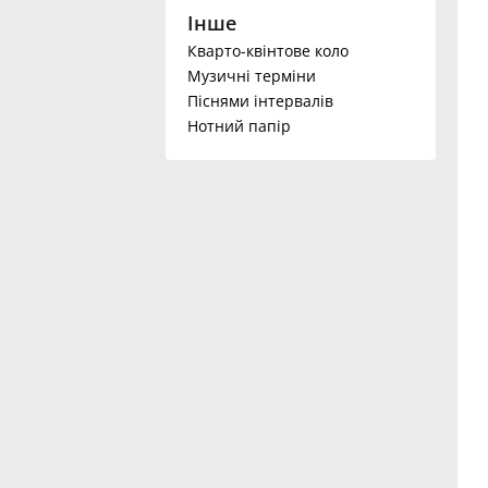
Інше
Français
Кварто-квінтове коло
Музичні терміни
Піснями інтервалів
한국어
Нотний папір
हिन्दी
Italiano
日本語
Polski
Português