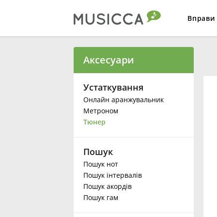
Вправи
Bahasa Indonesia
Aксесуари
Български
Устаткування
Онлайн аранжувальник
Метроном
Dansk
Тюнер
Deutsch
Пошук
Пошук нот
English
Пошук інтервалів
Пошук акордів
Пошук гам
Español