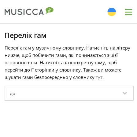
Me
Bahasa Indonesia
Перелік гам
Перелік гам у музичному словнику. Натисніть на літеру
Български
нижче, щоб побачити гами, які починаються з цієї
основної ноти. Натисніть на конкретну гаму, щоб
перейти до її сторінки у словнику. Також ви можете
Dansk
шукати гами безпосередньо у словнику
тут
.
Deutsch
English
Español