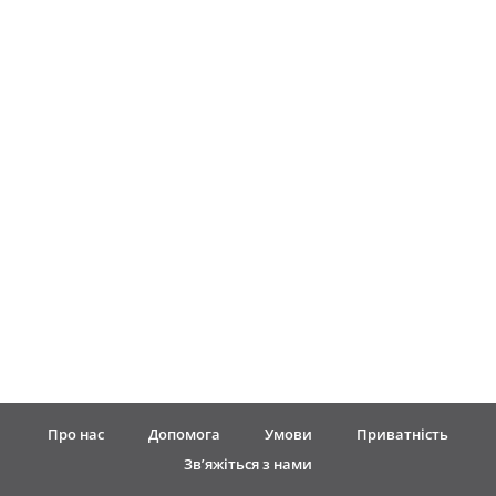
Français
한국어
हिन्दी
Italiano
日本語
Polski
Про нас
Допомога
Умови
Приватність
Зв’яжіться з нами
Português