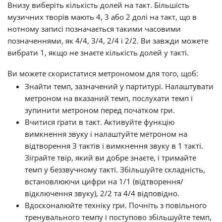
Внизу виберіть кількість долей на такт. Більшість
музичних творів мають 4, 3 або 2 долі на такт, що в
нотному записі позначається такими часовими
позначеннями, як 4/4, 3/4, 2/4 і 2/2. Ви завжди можете
вибрати 1, якщо не знаєте кількість долей у такті.
Ви можете скористатися метрономом для того, щоб:
Знайти темп, зазначений у партитурі. Налаштувати
метроном на вказаний темп, послухати темп і
зупинити метроном перед початком гри.
Вчитися грати в такт. Активуйте функцію
вимкнення звуку і налаштуйте метроном на
відтворення 3 тактів і вимкнення звуку в 1 такті.
Зіграйте твір, який ви добре знаєте, і тримайте
темп у беззвучному такті. Збільшуйте складність,
встановлюючи цифри на 1/1 (відтворення/
відключення звуку), 2/2 та 4/4 відповідно.
Вдосконалюйте техніку гри. Почніть з повільного
тренувального темпу і поступово збільшуйте темп,