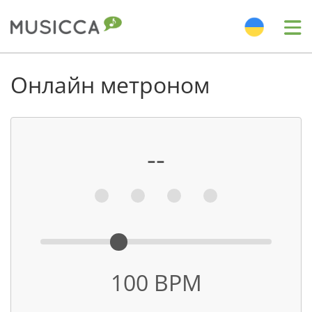
Me
Bahasa Indonesia
Онлайн метроном
Български
--
Dansk
Deutsch
English
100
BPM
Español