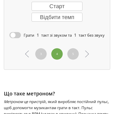
Старт
Français
Відбити темп
한국어
Грати
такт
зі звуком та
такт
без звуку
हिन्दी
1
2
3
4
5
6
7
Italiano
日本語
Polski
Що таке метроном?
Метроном
це пристрій, який виробляє постійний пульс,
щоб допомогти музикантам грати в такт. Пульс
Português
вимірюється в BPM (ударах в хвилину). Позначка темпу