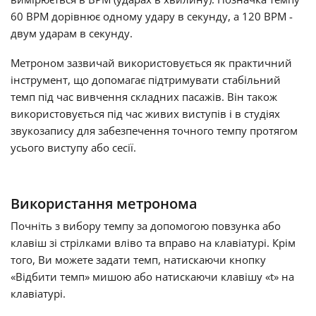
60 BPM дорівнює одному удару в секунду, а 120 BPM -
Русский
двум ударам в секунду.
Метроном зазвичай використовується як практичний
Svenska
інструмент, що допомагає підтримувати стабільний
темп під час вивчення складних пасажів. Він також
використовується під час живих виступів і в студіях
Tiếng Việt
звукозапису для забезпечення точного темпу протягом
усього виступу або сесії.
Türkçe
Використання метронома
Українська
Почніть з вибору темпу за допомогою повзунка або
клавіш зі стрілками вліво та вправо на клавіатурі. Крім
简体中文
того, Ви можете задати темп, натискаючи кнопку
«Відбити темп» мишою або натискаючи клавішу «t» на
клавіатурі.
繁體中文