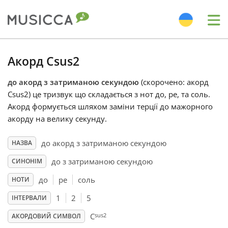
Me
Bahasa Indonesia
Акорд Csus2
до акорд з затриманою секундою
(скорочено: акорд
Български
Csus2) це тризвук що складається з нот до, ре, та соль.
Акорд формується шляхом заміни терції до мажорного
Dansk
акорду на велику секунду.
до акорд з затриманою секундою
НАЗВА
Deutsch
до з затриманою секундою
СИНОНІМ
до
ре
соль
НОТИ
English
1
2
5
ІНТЕРВАЛИ
sus2
Español
C
АКОРДОВИЙ СИМВОЛ