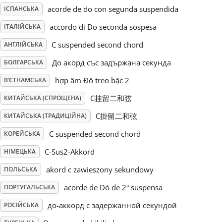
acorde de do con segunda suspendida
ІСПАНСЬКА
Русский
accordo di Do seconda sospesa
ІТАЛІЙСЬКА
C suspended second chord
АНГЛІЙСЬКА
Svenska
До акорд със задържана секунда
БОЛГАРСЬКА
hợp âm Đô treo bậc 2
В’ЄТНАМСЬКА
Tiếng Việt
C挂留二和弦
КИТАЙСЬКА (СПРОЩЕНА)
Türkçe
C掛留二和弦
КИТАЙСЬКА (ТРАДИЦІЙНА)
C suspended second chord
КОРЕЙСЬКА
Українська
C-Sus2-Akkord
НІМЕЦЬКА
akord c zawieszony sekundowy
ПОЛЬСЬКА
简体中文
acorde de Dó de 2ª suspensa
ПОРТУГАЛЬСЬКА
до-аккорд с задержанной секундой
РОСІЙСЬКА
繁體中文