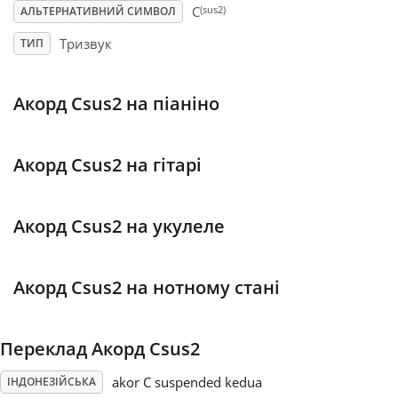
(sus2)
C
АЛЬТЕРНАТИВНИЙ СИМВОЛ
Français
Тризвук
ТИП
한국어
Акорд Csus2 на піаніно
हिन्दी
Акорд Csus2 на гітарі
Italiano
Акорд Csus2 на укулеле
日本語
Акорд Csus2 на нотному стані
Polski
Переклад Акорд Csus2
Português
akor C suspended kedua
ІНДОНЕЗІЙСЬКА