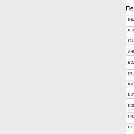
Пе
Русский
ІН
ІС
Svenska
ІТ
Tiếng Việt
АН
БО
Türkçe
В’
КИ
Українська
КИ
КО
简体中文
НІ
繁體中文
ПО