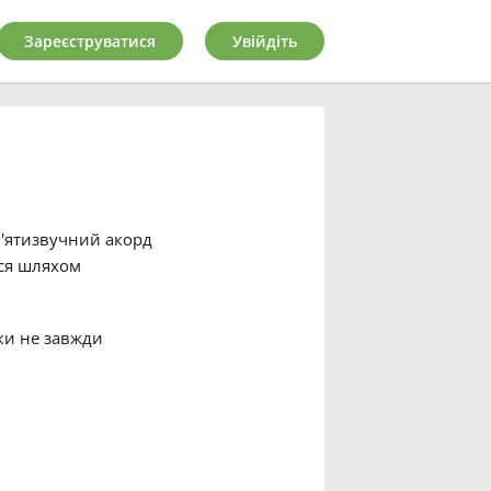
Зареєструватися
Увійдіть
п'ятизвучний акорд
ься шляхом
ьки не завжди