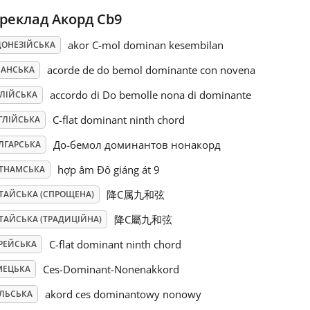
реклад Акорд Cb9
akor C-mol dominan kesembilan
ДОНЕЗІЙСЬКА
acorde de do bemol dominante con novena
ПАНСЬКА
accordo di Do bemolle nona di dominante
АЛІЙСЬКА
C-flat dominant ninth chord
ГЛІЙСЬКА
До-бемол доминантов нонакорд
ЛГАРСЬКА
hợp âm Đô giáng át 9
ЄТНАМСЬКА
降C属九和弦
ТАЙСЬКА (СПРОЩЕНА)
降C屬九和弦
ТАЙСЬКА (ТРАДИЦІЙНА)
C-flat dominant ninth chord
РЕЙСЬКА
Ces-Dominant-Nonenakkord
МЕЦЬКА
akord ces dominantowy nonowy
ЛЬСЬКА