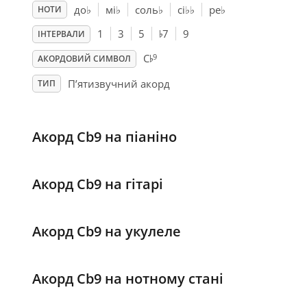
до
♭
мі
♭
соль
♭
сі
♭
♭
ре
♭
НОТИ
♭
1
3
5
7
9
ІНТЕРВАЛИ
♭
9
C
АКОРДОВИЙ СИМВОЛ
П’ятизвучний акорд
ТИП
Акорд Cb9 на піаніно
Акорд Cb9 на гітарі
Акорд Cb9 на укулеле
Акорд Cb9 на нотному стані