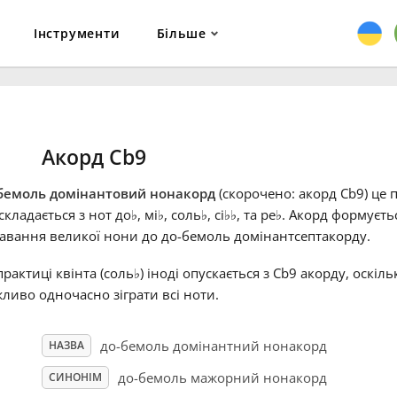
Інструменти
Більше
Акорд Cb9
бемоль домінантовий нонакорд
(скорочено: акорд Cb9) це 
складається з нот до
♭
, мі
♭
, соль
♭
, сі
♭
♭
, та ре
♭
. Акорд формуєт
авання великої нони до до-бемоль домінантсептакорду.
практиці квінта (соль
♭
) іноді опускається з Cb9 акорду, оскіл
ливо одночасно зіграти всі ноти.
до-бемоль домінантний нонакорд
НАЗВА
до-бемоль мажорний нонакорд
СИНОНІМ