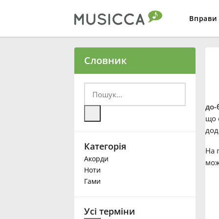
Вправи
Bahasa Indonesia
Словник
Български
до-
Dansk
що 
дод
Категорія
Deutsch
На 
Акорди
мож
Ноти
English
Гами
Español
Усі терміни