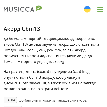
Me
Bahasa Indonesia
Акорд Cbm13
до-бемоль мінорний терцдецимакорд
(скорочено:
Български
акорд Cbm13) це семизвучний акорд що складається з
нот до
♭
, мі
♭
♭
, соль
♭
, сі
♭
♭
, ре
♭
, фа
♭
, та ля
♭
. Акорд
Dansk
формується шляхом додавання терцдецими до до-
бемоль мінорного ундецимакорду.
Deutsch
На практиці квінта (соль
♭
) та ундецима (фа
♭
) іноді
опускаються з Cbm13 акорду, щоб уникнути
дисонантного звучання, а також оскільки не завжди
English
можливо одночасно зіграти всі ноти.
до-бемоль мінорний терцдецимакорд
НАЗВА
Español