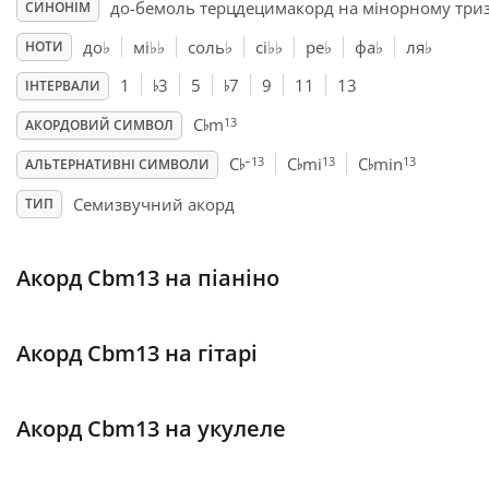
до-бемоль терцдецимакорд на мiнорному триз
СИНОНІМ
Français
до
♭
мі
♭
♭
соль
♭
сі
♭
♭
ре
♭
фа
♭
ля
♭
НОТИ
♭
♭
1
3
5
7
9
11
13
ІНТЕРВАЛИ
♭
한국어
13
C
m
АКОРДОВИЙ СИМВОЛ
♭
♭
♭
–13
13
13
C
C
mi
C
min
АЛЬТЕРНАТИВНІ СИМВОЛИ
हिन्दी
Семизвучний акорд
ТИП
Italiano
Акорд Cbm13 на піаніно
日本語
Акорд Cbm13 на гітарі
Polski
Акорд Cbm13 на укулеле
Português