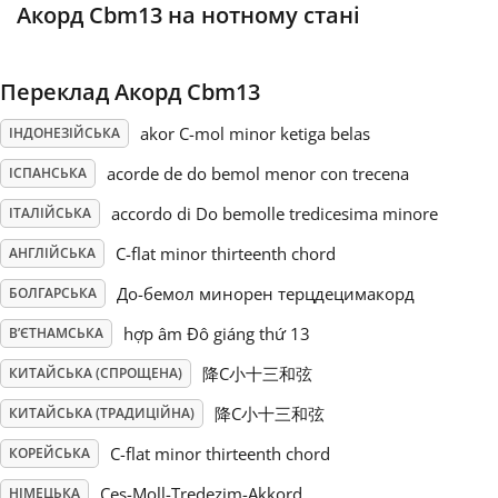
Акорд Cbm13 на нотному стані
Русский
Переклад Акорд Cbm13
Svenska
akor C-mol minor ketiga belas
ІНДОНЕЗІЙСЬКА
acorde de do bemol menor con trecena
ІСПАНСЬКА
Tiếng Việt
accordo di Do bemolle tredicesima minore
ІТАЛІЙСЬКА
C-flat minor thirteenth chord
АНГЛІЙСЬКА
Türkçe
До-бемол минорен терцдецимакорд
БОЛГАРСЬКА
Українська
hợp âm Đô giáng thứ 13
В’ЄТНАМСЬКА
降C小十三和弦
КИТАЙСЬКА (СПРОЩЕНА)
简体中文
降C小十三和弦
КИТАЙСЬКА (ТРАДИЦІЙНА)
C-flat minor thirteenth chord
КОРЕЙСЬКА
繁體中文
Ces-Moll-Tredezim-Akkord
НІМЕЦЬКА