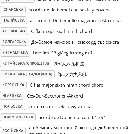
acorde de do bemol con sexta y novena
ІСПАНСЬКА
Русский
accordo di Do bemolle maggiore sesta nona
ІТАЛІЙСЬКА
C-flat major sixth-ninth chord
Svenska
АНГЛІЙСЬКА
До-бемол мажорен нонакорд със секста
БОЛГАРСЬКА
Tiếng Việt
hợp âm Đô giáng trưởng 6/9
В’ЄТНАМСЬКА
降C大六九和弦
КИТАЙСЬКА (СПРОЩЕНА)
Türkçe
降C大六九和弦
КИТАЙСЬКА (ТРАДИЦІЙНА)
C-flat major sixth-ninth chord chord
КОРЕЙСЬКА
Українська
Ces-Dur-Sextnonen-Akkord
НІМЕЦЬКА
akord ces-dur sekstowy z noną
ПОЛЬСЬКА
简体中文
acorde de Dó bemol com 6ª e 9ª
ПОРТУГАЛЬСЬКА
繁體中文
до-бемоль-мажорный аккорд с добавленной
РОСІЙСЬКА