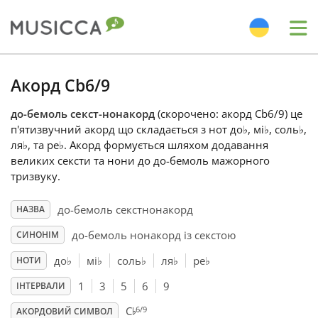
Me
Bahasa Indonesia
Акорд Cb6/9
до-бемоль секст-нонакорд
(скорочено: акорд Cb6/9) це
Български
п'ятизвучний акорд що складається з нот до
♭
, мі
♭
, соль
♭
,
ля
♭
, та ре
♭
. Акорд формується шляхом додавання
великих сексти та нони до до-бемоль мажорного
Dansk
тризвуку.
до-бемоль секстнонакорд
НАЗВА
Deutsch
до-бемоль нонакорд iз секстою
СИНОНІМ
English
до
♭
мі
♭
соль
♭
ля
♭
ре
♭
НОТИ
1
3
5
6
9
ІНТЕРВАЛИ
♭
Español
6/9
C
АКОРДОВИЙ СИМВОЛ