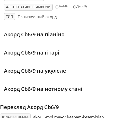
♭
♭
6add9
6(add9)
C
C
АЛЬТЕРНАТИВНІ СИМВОЛИ
Français
П’ятизвучний акорд
ТИП
한국어
Акорд Cb6/9 на піаніно
हिन्दी
Акорд Cb6/9 на гітарі
Italiano
Акорд Cb6/9 на укулеле
日本語
Акорд Cb6/9 на нотному стані
Polski
Переклад Акорд Cb6/9
Português
akor C-mol mayor keenam-kesembilan
ІНДОНЕЗІЙСЬКА