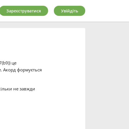
Зареєструватися
Увійдіть
(b9)) це
 ре. Акорд формується
скільки не завжди