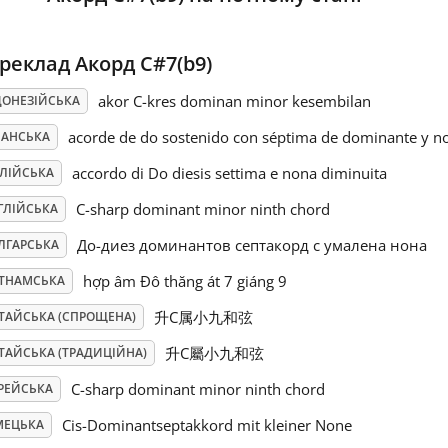
реклад Акорд C#7(b9)
akor C-kres dominan minor kesembilan
ДОНЕЗІЙСЬКА
acorde de do sostenido con séptima de dominante y 
ПАНСЬКА
accordo di Do diesis settima e nona diminuita
АЛІЙСЬКА
C-sharp dominant minor ninth chord
ГЛІЙСЬКА
До-диез доминантов септакорд с умалена нона
ЛГАРСЬКА
hợp âm Đô thăng át 7 giáng 9
ЄТНАМСЬКА
升C属小九和弦
ТАЙСЬКА (СПРОЩЕНА)
升C屬小九和弦
ТАЙСЬКА (ТРАДИЦІЙНА)
C-sharp dominant minor ninth chord
РЕЙСЬКА
Cis-Dominantseptakkord mit kleiner None
МЕЦЬКА