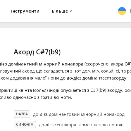
Інструменти
Більше
Акорд C#7(b9)
дієз домінантний мінорний нонакорд
(скорочено: акорд C#7
тизвучний акорд що складається з нот до
♯
, мі
♯
, соль
♯
, сі, та
хом додавання малої нони до до-дієз домінантсептакорду.
практиці квінта (соль
♯
) іноді опускається з C#7(b9) акорду, о
ливо одночасно зіграти всі ноти.
до-дієз домінантовий мінорний нонакорд
НАЗВА
до-дієз септакорд зі зменшеною ноною
СИНОНІМ