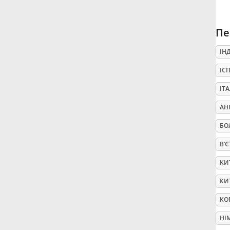
Русский
Пе
ІН
Svenska
ІС
Tiếng Việt
ІТ
АН
Türkçe
БО
В’
Українська
КИ
КИ
简体中文
КО
繁體中文
НІ