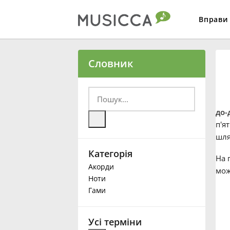
Вправи
Bahasa Indonesia
Словник
Български
до-
Dansk
п'я
шля
Категорія
Deutsch
На 
Акорди
мож
Ноти
English
Гами
Español
Усі терміни