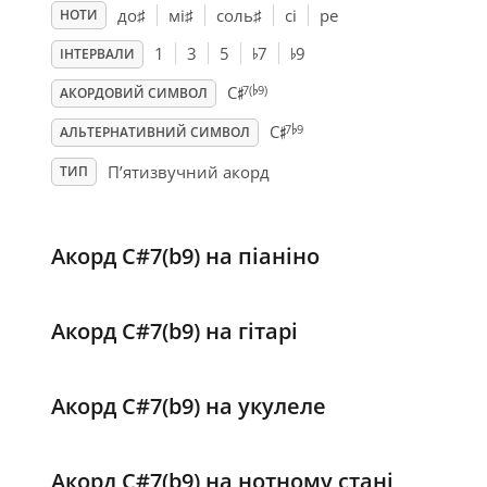
до
♯
мі
♯
соль
♯
сі
ре
НОТИ
♭
♭
1
3
5
7
9
ІНТЕРВАЛИ
♭
♯
7(
9)
C
АКОРДОВИЙ СИМВОЛ
♭
♯
7
9
C
АЛЬТЕРНАТИВНИЙ СИМВОЛ
П’ятизвучний акорд
ТИП
Акорд C#7(b9) на піаніно
Акорд C#7(b9) на гітарі
Акорд C#7(b9) на укулеле
Акорд C#7(b9) на нотному стані