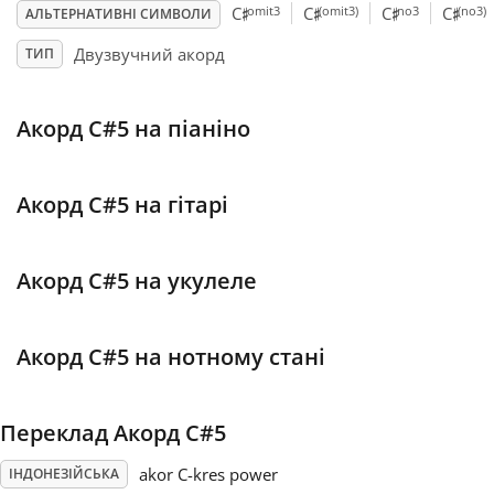
♯
♯
♯
♯
omit3
(omit3)
no3
(no3)
C
C
C
C
АЛЬТЕРНАТИВНІ СИМВОЛИ
Français
Двузвучний акорд
ТИП
한국어
Акорд C#5 на піаніно
हिन्दी
Акорд C#5 на гітарі
Italiano
Акорд C#5 на укулеле
日本語
Акорд C#5 на нотному стані
Polski
Переклад Акорд C#5
Português
akor C-kres power
ІНДОНЕЗІЙСЬКА