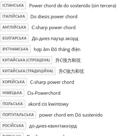
Power chord de do sostenido (sin tercera)
ІСПАНСЬКА
Русский
Do diesis power chord
ІТАЛІЙСЬКА
C-sharp power chord
АНГЛІЙСЬКА
Svenska
До-диез пауър акорд
БОЛГАРСЬКА
hợp âm Đô thăng điện
В’ЄТНАМСЬКА
Tiếng Việt
升C强力和弦
КИТАЙСЬКА (СПРОЩЕНА)
Türkçe
升C強力和弦
КИТАЙСЬКА (ТРАДИЦІЙНА)
C-sharp power chord
КОРЕЙСЬКА
Українська
Cis-Powerchord
НІМЕЦЬКА
akord cis kwintowy
ПОЛЬСЬКА
简体中文
power chord em Dó sustenido
ПОРТУГАЛЬСЬКА
до-диез-квинтаккорд
РОСІЙСЬКА
繁體中文