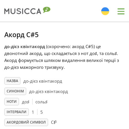
Me
Bahasa Indonesia
Акорд C#5
до-дієз квінтакорд
(скорочено: акорд C#5) це
Български
двонотний акорд, що складається з нот до
♯
, та соль
♯
.
Акорд формується шляхом видалення великої терції з
Dansk
до-дієз мажорного тризвуку.
до-дієз квінтакорд
НАЗВА
Deutsch
до-дієз квінтакорд
СИНОНІМ
до
♯
соль
♯
НОТИ
English
1
5
ІНТЕРВАЛИ
♯
5
C
Español
АКОРДОВИЙ СИМВОЛ