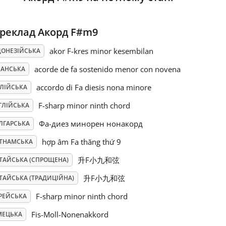
реклад Акорд F#m9
akor F-kres minor kesembilan
ДОНЕЗІЙСЬКА
acorde de fa sostenido menor con novena
ПАНСЬКА
accordo di Fa diesis nona minore
АЛІЙСЬКА
F-sharp minor ninth chord
ГЛІЙСЬКА
Фа-диез минорен нонакорд
ЛГАРСЬКА
hợp âm Fa thăng thứ 9
ЄТНАМСЬКА
升F小九和弦
ТАЙСЬКА (СПРОЩЕНА)
升F小九和弦
ТАЙСЬКА (ТРАДИЦІЙНА)
F-sharp minor ninth chord
РЕЙСЬКА
Fis-Moll-Nonenakkord
МЕЦЬКА