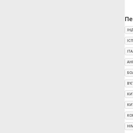
Русский
Пе
ІН
Svenska
ІС
Tiếng Việt
ІТ
АН
Türkçe
БО
В’
Українська
КИ
КИ
简体中文
КО
繁體中文
НІ