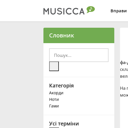
Вправи
Bahasa Indonesia
Словник
Български
фа-
Dansk
скл
вел
Категорія
Deutsch
На 
Акорди
мож
Ноти
English
Гами
Español
Усі терміни