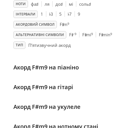
фа
♯
ля
до
♯
мі
соль
♯
НОТИ
♭
♭
1
3
5
7
9
ІНТЕРВАЛИ
♯
9
F
m
АКОРДОВИЙ СИМВОЛ
♯
♯
♯
–9
9
9
F
F
mi
F
min
АЛЬТЕРНАТИВНІ СИМВОЛИ
П’ятизвучний акорд
ТИП
Акорд F#m9 на піаніно
Акорд F#m9 на гітарі
Акорд F#m9 на укулеле
Акорд F#m9 на нотному стані