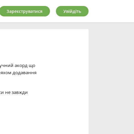
Зареєструватися
Увійдіть
вучний акорд що
ляхом додавання
ьки не завжди