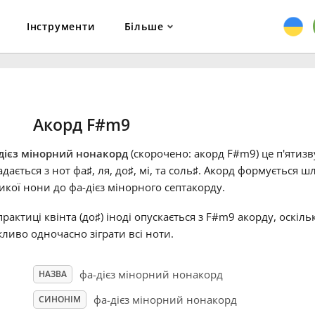
Інструменти
Більше
Акорд F#m9
дієз мінорний нонакорд
(скорочено: акорд F#m9) це п'ятиз
адається з нот фа
♯
, ля, до
♯
, мі, та соль
♯
. Акорд формується ш
икої нони до фа-дієз мінорного септакорду.
практиці квінта (до
♯
) іноді опускається з F#m9 акорду, оскіл
ливо одночасно зіграти всі ноти.
фа-дієз мінорний нонакорд
НАЗВА
фа-дієз мінорний нонакорд
СИНОНІМ