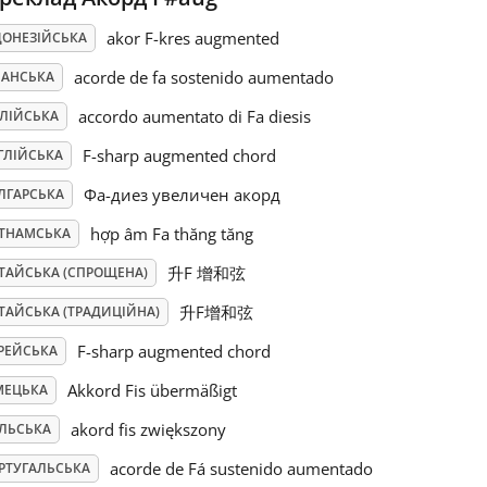
akor F-kres augmented
ДОНЕЗІЙСЬКА
acorde de fa sostenido aumentado
ПАНСЬКА
accordo aumentato di Fa diesis
АЛІЙСЬКА
F-sharp augmented chord
ГЛІЙСЬКА
Фа-диез увеличен акорд
ЛГАРСЬКА
hợp âm Fa thăng tăng
ЄТНАМСЬКА
升F 增和弦
ТАЙСЬКА (СПРОЩЕНА)
升F增和弦
ТАЙСЬКА (ТРАДИЦІЙНА)
F-sharp augmented chord
РЕЙСЬКА
Akkord Fis übermäßigt
МЕЦЬКА
akord fis zwiększony
ЛЬСЬКА
acorde de Fá sustenido aumentado
РТУГАЛЬСЬКА