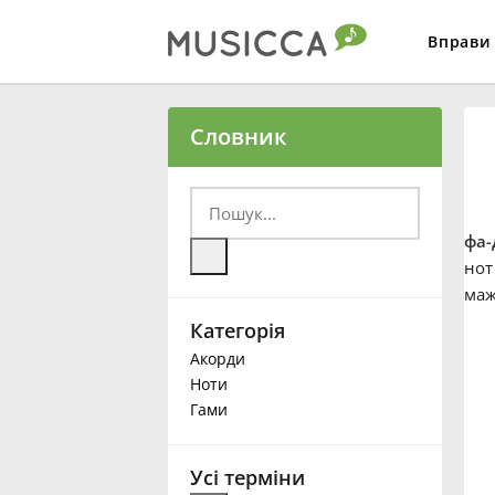
Вправи
Bahasa Indonesia
Словник
Български
фа-
Dansk
нот
маж
Категорія
Deutsch
Акорди
Ноти
English
Гами
Español
Усі терміни