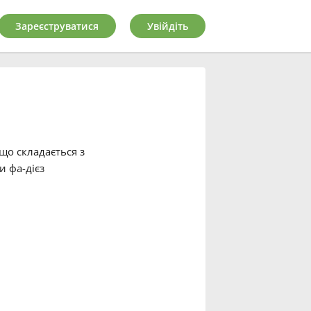
Зареєструватися
Увійдіть
що складається з
 фа-дієз