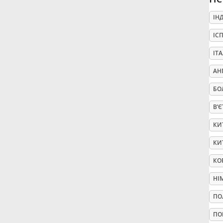
ІН
Русский
ІС
Svenska
ІТ
АН
Tiếng Việt
БО
В’
Türkçe
КИ
КИ
Українська
КО
НІ
简体中文
ПО
繁體中文
ПО