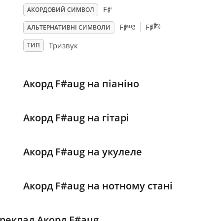
♯
+
F
АКОРДОВИЙ СИМВОЛ
♯
♯
♯
aug
(
5)
F
F
АЛЬТЕРНАТИВНІ СИМВОЛИ
Тризвук
ТИП
Акорд F#aug на піаніно
Акорд F#aug на гітарі
Акорд F#aug на укулеле
Акорд F#aug на нотному стані
реклад Акорд F#aug