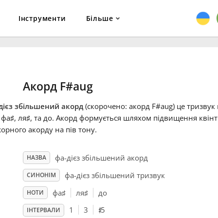
Інструменти
Більше
Акорд F#aug
дієз збільшений акорд
(скорочено: акорд F#aug) це тризвук 
 фа
♯
, ля
♯
, та до
. Акорд формується шляхом підвищення квінти
орного акорду на пів тону.
фа-дієз збільшений акорд
НАЗВА
фа-дієз збільшений тризвук
СИНОНІМ
фа
♯
ля
♯
до
НОТИ
♯
1
3
5
ІНТЕРВАЛИ