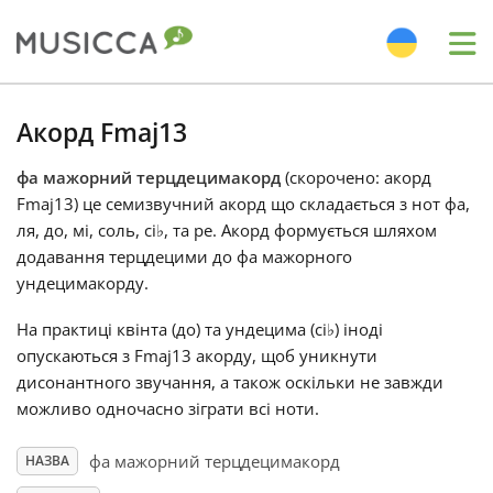
Me
Bahasa Indonesia
Акорд Fmaj13
фа мажорний терцдецимакорд
(скорочено: акорд
Български
Fmaj13) це семизвучний акорд що складається з нот фа,
ля, до, мі, соль, сі
♭
, та ре. Акорд формується шляхом
Dansk
додавання терцдецими до фа мажорного
ундецимакорду.
Deutsch
На практиці квінта (до) та ундецима (сі
♭
) іноді
опускаються з Fmaj13 акорду, щоб уникнути
дисонантного звучання, а також оскільки не завжди
English
можливо одночасно зіграти всі ноти.
фа мажорний терцдецимакорд
НАЗВА
Español