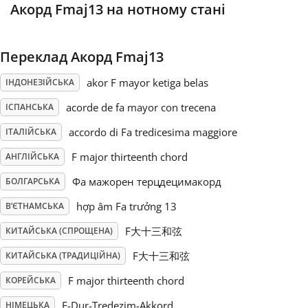
Акорд Fmaj13 на нотному стані
Русский
Переклад Акорд Fmaj13
Svenska
akor F mayor ketiga belas
ІНДОНЕЗІЙСЬКА
acorde de fa mayor con trecena
ІСПАНСЬКА
Tiếng Việt
accordo di Fa tredicesima maggiore
ІТАЛІЙСЬКА
F major thirteenth chord
АНГЛІЙСЬКА
Türkçe
Фа мажорен терцдецимакорд
БОЛГАРСЬКА
Українська
hợp âm Fa trưởng 13
В’ЄТНАМСЬКА
F大十三和弦
КИТАЙСЬКА (СПРОЩЕНА)
简体中文
F大十三和弦
КИТАЙСЬКА (ТРАДИЦІЙНА)
F major thirteenth chord
КОРЕЙСЬКА
繁體中文
F-Dur-Tredezim-Akkord
НІМЕЦЬКА