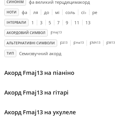
фа великий терцдецимакорд
СИНОНІМ
Français
фа
ля
до
мі
соль
сі
♭
ре
НОТИ
1
3
5
7
9
11
13
ІНТЕРВАЛИ
한국어
maj13
F
АКОРДОВИЙ СИМВОЛ
Δ13
ma13
MA13
M13
F
F
F
F
АЛЬТЕРНАТИВНІ СИМВОЛИ
हिन्दी
Семизвучний акорд
ТИП
Italiano
Акорд Fmaj13 на піаніно
日本語
Акорд Fmaj13 на гітарі
Polski
Акорд Fmaj13 на укулеле
Português