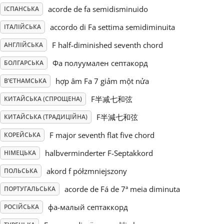
acorde de fa semidisminuido
ІСПАНСЬКА
Русский
accordo di Fa settima semidiminuita
ІТАЛІЙСЬКА
F half-diminished seventh chord
АНГЛІЙСЬКА
Svenska
Фа полуумален септакорд
БОЛГАРСЬКА
hợp âm Fa 7 giảm một nửa
В’ЄТНАМСЬКА
Tiếng Việt
F半减七和弦
КИТАЙСЬКА (СПРОЩЕНА)
Türkçe
F半減七和弦
КИТАЙСЬКА (ТРАДИЦІЙНА)
F major seventh flat five chord
КОРЕЙСЬКА
Українська
halbverminderter F-Septakkord
НІМЕЦЬКА
akord f półzmniejszony
ПОЛЬСЬКА
简体中文
acorde de Fá de 7ª meia diminuta
ПОРТУГАЛЬСЬКА
фа-малый септаккорд
РОСІЙСЬКА
繁體中文