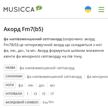
Me
Bahasa Indonesia
Акорд Fm7(b5)
фа напівзменшений септакорд
(скорочено: акорд
Български
Fm7(b5)) це чотиризвучний акорд що складається з нот
фа, ля
♭
, до
♭
, та мі
♭
. Акорд формується шляхом зниження
Dansk
квінти фа мінорного септакорду на пів тону.
фа напівзменшений септакорд
НАЗВА
Deutsch
фа напівзменшений септакорд
фа мінорни
СИНОНІМИ
фа
ля
♭
до
♭
мі
♭
НОТИ
English
♭
♭
♭
1
3
5
7
ІНТЕРВАЛИ
♭
7(
5)
Español
Fm
АКОРДОВИЙ СИМВОЛ