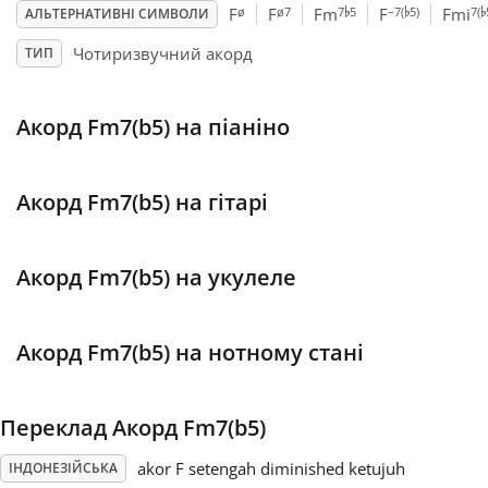
♭
♭
♭
ø
ø7
7
5
–7(
5)
7(
F
F
Fm
F
Fmi
АЛЬТЕРНАТИВНІ СИМВОЛИ
Français
Чотиризвучний акорд
ТИП
한국어
Акорд Fm7(b5) на піаніно
हिन्दी
Акорд Fm7(b5) на гітарі
Italiano
Акорд Fm7(b5) на укулеле
日本語
Акорд Fm7(b5) на нотному стані
Polski
Переклад Акорд Fm7(b5)
Português
akor F setengah diminished ketujuh
ІНДОНЕЗІЙСЬКА