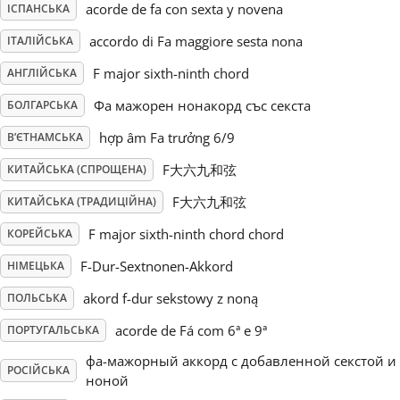
acorde de fa con sexta y novena
ІСПАНСЬКА
Русский
accordo di Fa maggiore sesta nona
ІТАЛІЙСЬКА
F major sixth-ninth chord
АНГЛІЙСЬКА
Svenska
Фа мажорен нонакорд със секста
БОЛГАРСЬКА
hợp âm Fa trưởng 6/9
В’ЄТНАМСЬКА
Tiếng Việt
F大六九和弦
КИТАЙСЬКА (СПРОЩЕНА)
F大六九和弦
КИТАЙСЬКА (ТРАДИЦІЙНА)
Türkçe
F major sixth-ninth chord chord
КОРЕЙСЬКА
Українська
F-Dur-Sextnonen-Akkord
НІМЕЦЬКА
akord f-dur sekstowy z noną
ПОЛЬСЬКА
简体中文
acorde de Fá com 6ª e 9ª
ПОРТУГАЛЬСЬКА
фа-мажорный аккорд с добавленной секстой и
РОСІЙСЬКА
繁體中文
ноной