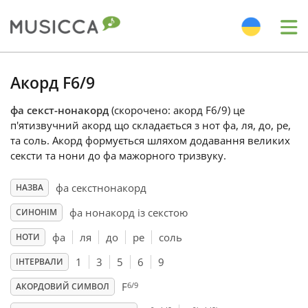
Me
Bahasa Indonesia
Акорд F6/9
фа секст-нонакорд
(скорочено: акорд F6/9) це
Български
п'ятизвучний акорд що складається з нот фа, ля, до, ре,
та соль. Акорд формується шляхом додавання великих
сексти та нони до фа мажорного тризвуку.
Dansk
фа секстнонакорд
НАЗВА
Deutsch
фа нонакорд iз секстою
СИНОНІМ
фа
ля
до
ре
соль
НОТИ
English
1
3
5
6
9
ІНТЕРВАЛИ
6/9
F
АКОРДОВИЙ СИМВОЛ
Español