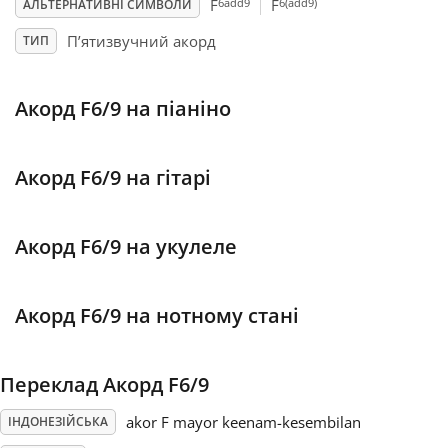
6add9
6(add9)
F
F
АЛЬТЕРНАТИВНІ СИМВОЛИ
Français
П’ятизвучний акорд
ТИП
한국어
Акорд F6/9 на піаніно
हिन्दी
Акорд F6/9 на гітарі
Italiano
Акорд F6/9 на укулеле
日本語
Акорд F6/9 на нотному стані
Polski
Переклад Акорд F6/9
akor F mayor keenam-kesembilan
ІНДОНЕЗІЙСЬКА
Português