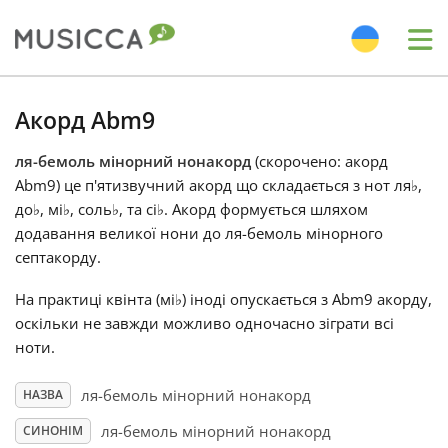
Me
Bahasa Indonesia
Акорд Abm9
ля-бемоль мінорний нонакорд
(скорочено: акорд
Български
Abm9) це п'ятизвучний акорд що складається з нот ля
♭
,
до
♭
, мі
♭
, соль
♭
, та сі
♭
. Акорд формується шляхом
Dansk
додавання великої нони до ля-бемоль мінорного
септакорду.
Deutsch
На практиці квінта (мі
♭
) іноді опускається з Abm9 акорду,
оскільки не завжди можливо одночасно зіграти всі
ноти.
English
ля-бемоль мінорний нонакорд
НАЗВА
Español
ля-бемоль мінорний нонакорд
СИНОНІМ