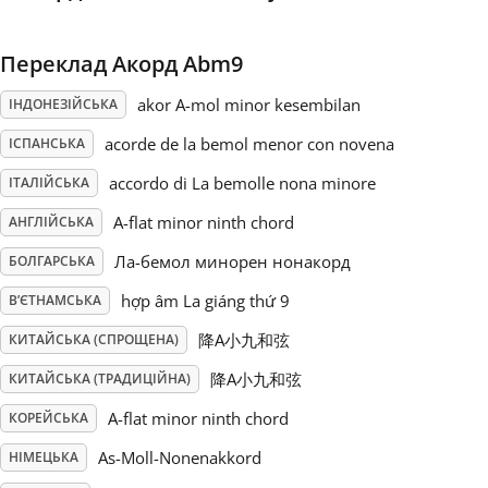
Русский
Переклад Акорд Abm9
akor A-mol minor kesembilan
ІНДОНЕЗІЙСЬКА
Svenska
acorde de la bemol menor con novena
ІСПАНСЬКА
accordo di La bemolle nona minore
Tiếng Việt
ІТАЛІЙСЬКА
A-flat minor ninth chord
АНГЛІЙСЬКА
Türkçe
Ла-бемол минорен нонакорд
БОЛГАРСЬКА
hợp âm La giáng thứ 9
В’ЄТНАМСЬКА
Українська
降A小九和弦
КИТАЙСЬКА (СПРОЩЕНА)
降A小九和弦
КИТАЙСЬКА (ТРАДИЦІЙНА)
简体中文
A-flat minor ninth chord
КОРЕЙСЬКА
As-Moll-Nonenakkord
НІМЕЦЬКА
繁體中文