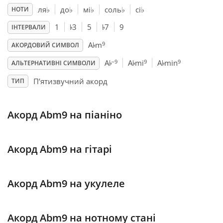
ля
♭
до
♭
мі
♭
соль
♭
сі
♭
НОТИ
♭
♭
Français
1
3
5
7
9
ІНТЕРВАЛИ
♭
9
A
m
АКОРДОВИЙ СИМВОЛ
♭
♭
♭
한국어
–9
9
9
A
A
mi
A
min
АЛЬТЕРНАТИВНІ СИМВОЛИ
П’ятизвучний акорд
ТИП
हिन्दी
Акорд Abm9 на піаніно
Italiano
Акорд Abm9 на гітарі
日本語
Polski
Акорд Abm9 на укулеле
Português
Акорд Abm9 на нотному стані